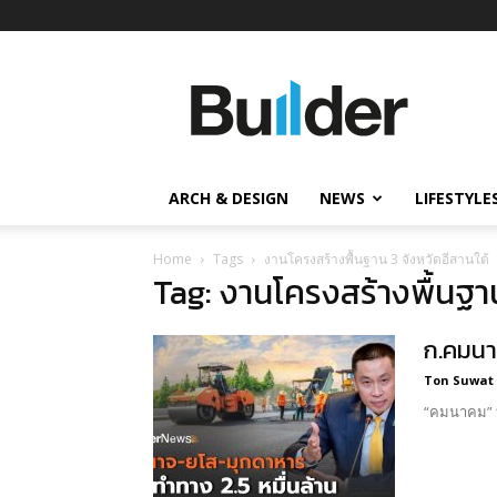
Builder
ข่าว
ก่อสร้าง
อสังหาริมทรัพย์
และ
ARCH & DESIGN
NEWS
LIFESTYLE
นวัตกรรม
ก่อสร้าง
Home
Tags
งานโครงสร้างพื้นฐาน 3 จังหวัดอีสานใต้
Tag: งานโครงสร้างพื้นฐาน
ก.คมนา
Ton Suwat
“คมนาคม” บ