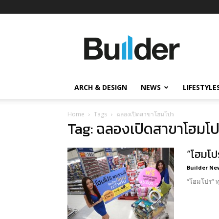
Builder
ข่าว
ก่อสร้าง
อสังหาริมทรัพย์
และ
ARCH & DESIGN
NEWS
LIFESTYLE
นวัตกรรม
ก่อสร้าง
Home
Tags
ฉลองเปิดสาขาโฮมโปร
Tag: ฉลองเปิดสาขาโฮมโ
“โฮมโปร
Builder Ne
“โฮมโปร” ท