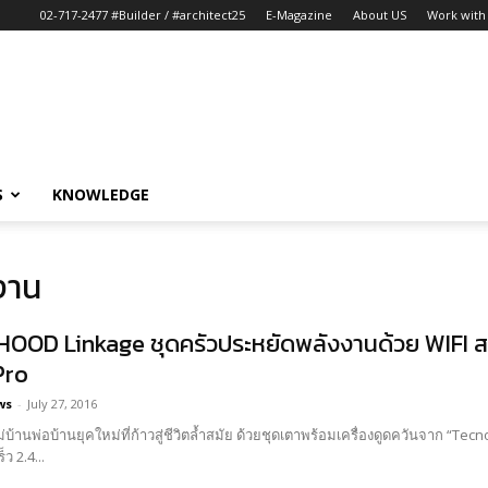
02-717-2477 #Builder / #architect25
E-Magazine
About US
Work with 
S
KNOWLEDGE
งาน
HOOD Linkage ชุดครัวประหยัดพลังงานด้วย WIFI สะด
ro
ws
-
July 27, 2016
บ้านพ่อบ้านยุคใหม่ที่ก้าวสู่ชีวิตล้ำสมัย ด้วยชุดเตาพร้อมเครื่องดูดควันจาก “Te
็ว 2.4...