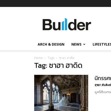
Builder
ข่าว
ก่อสร้าง
อสังหาริมทรัพย์
และ
ARCH & DESIGN
NEWS
LIFESTYLE
นวัตกรรม
ก่อสร้าง
Home
Tags
ซาฮา ฮาดิด
Tag: ซาฮา ฮาดิด
นิทรรศ
สุชยา ตันติเต
มูลนิธิเบเร