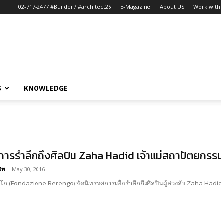
02-717-2477 #Builder / #architect25
E-Magazine
About US
Work with 
S
KNOWLEDGE
การรำลึกถึงศิลปิน Zaha Hadid เจ้าแม่สถาปัตยกร
มิท
-
May 30, 2016
นโก (Fondazione Berengo) จัดนิทรรศการเพื่อรำลึกถึงศิลปินผู้ล่วงลับ Zaha Hadi