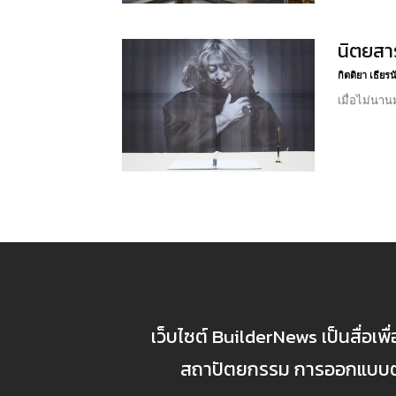
นิตยสา
กิตติยา เธียร
เมื่อไม่นา
เว็บไซต์ BuilderNews เป็นสื่อเพ
สถาปัตยกรรม การออกแบบตกแ