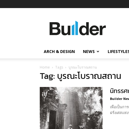
Builder
ข่าว
ก่อสร้าง
อสังหาริมทรัพย์
และ
ARCH & DESIGN
NEWS
LIFESTYLE
นวัตกรรม
ก่อสร้าง
Home
Tags
บูรณะโบราณสถาน
Tag: บูรณะโบราณสถาน
นิทรรศ
Builder Ne
เพื่อเป็นก
ฝรั่งเศสแห