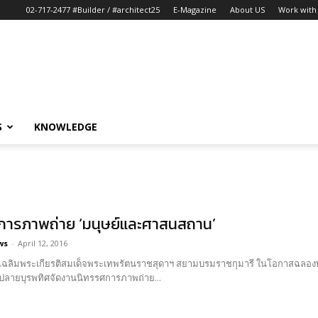
02-717-2477 #Builder / #architect25
E-Magazine
About US
Work with 
S
KNOWLEDGE
การภาพถ่าย ‘มนุษย์และศาสนสถาน’
ws
-
April 12, 2016
ารเฉลิมพระเกียรติสมเด็จพระเทพรัตนราชสุดาฯ สยามบรมราชกุมารี ในโอกาสฉลองพ
่งปลายบุรพทิศจัดงานนิทรรศการภาพถ่าย...