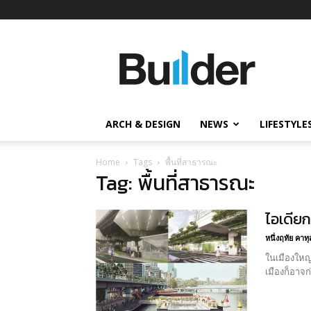
Builder
ข่าว
ก่อสร้าง
อสังหาริมทรัพย์
และ
ARCH & DESIGN
NEWS
LIFESTYLE
นวัตกรรม
ก่อสร้าง
Home
Tags
พื้นที่สาธารณะ
Tag: พื้นที่สาธารณะ
ไอเดียกา
หนึ่งฤทัย คาทุ
ในเมืองใหญ่
เมืองก็อาจก่อ