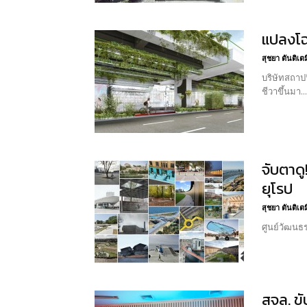
แปลงโฉม
สุชยา ตันติเต
บริษัทสถาปน
ชีวาขึ้นมา...
จับตาด
ยุโรป
สุชยา ตันติเต
ศูนย์วัฒนธ
สจล. ขั