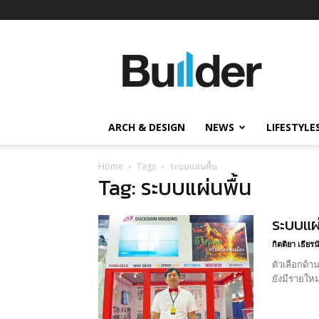
Builder
ข่าว
ก่อสร้าง
อสังหาริมทรัพย์
และ
ARCH & DESIGN
NEWS
LIFESTYLE
นวัตกรรม
ก่อสร้าง
Home
Tags
ระบบแผ่นพื้น
Tag: ระบบแผ่นพื้น
ระบบแผ่
กิตติยา เธียร
ตัวเลือกด้า
ยังมีรายใหม่