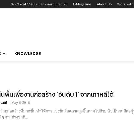
02-717-2477 #Builder / #architect25
E-Magazine
About US
Work with 
S
KNOWLEDGE
นพื้นเพื่องานก่อสร้าง ‘อันดับ 1’ จากเกาหลีใต้
นันทน์
-
May 6, 2016
นวัสดุก่อสร้างที่มากขึ้น ทำให้การแข่งขันในตลาดสูงขึ้นตามไปด้วย นับเป็นผลดีต
 ๆ จากต่างชาติ...