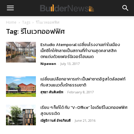
Home
Tags
รีโนเวทออฟฟิศ
Tag: รีโนเวทออฟฟิศ
Estudio Atemporal เปลี่ยนโรงงานเก่าในเมือง
เม็กซิโกให้กลายเป็นสถานที่ทำงานสุดคลาสสิค
ตกแต่งด้วยเฟอร์นิเจอร์โฮมเมด
Nipawan
-
July 13, 2017
เปลี่ยนเปลือกอาคารเก่า เป็นฟาซาดอิฐสไตล์ลอฟท์
กับสวนแนวตั้งรักธรรมชาติ
สุชยา ตันติเตมิท
-
February 8, 2017
เรียบ ๆ ก็เก๋ได้ กับ “V-Office” ไอเดียรีโนเวทออฟฟิศ
สุดบรรเจิด
ณัฐธิกานต์ อัจฉริยบดี
-
June 21, 2016