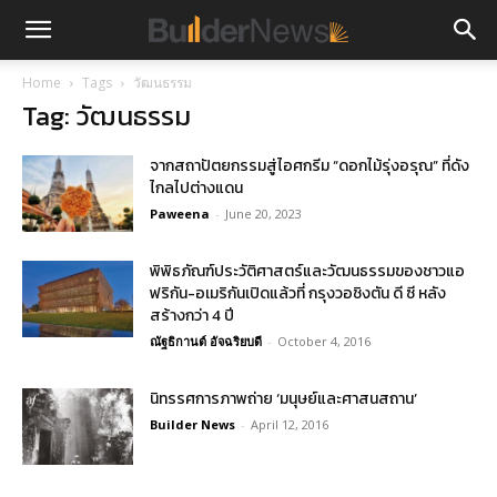
Home
Tags
วัฒนธรรม
Tag: วัฒนธรรม
จากสถาปัตยกรรมสู่ไอศกรีม “ดอกไม้รุ่งอรุณ” ที่ดัง
ไกลไปต่างแดน
Paweena
-
June 20, 2023
พิพิธภัณฑ์ประวัติศาสตร์และวัฒนธรรมของชาวแอ
ฟริกัน-อเมริกันเปิดแล้วที่ กรุงวอชิงตัน ดี ซี หลัง
สร้างกว่า 4 ปี
ณัฐธิกานต์ อัจฉริยบดี
-
October 4, 2016
นิทรรศการภาพถ่าย ‘มนุษย์และศาสนสถาน’
Builder News
-
April 12, 2016