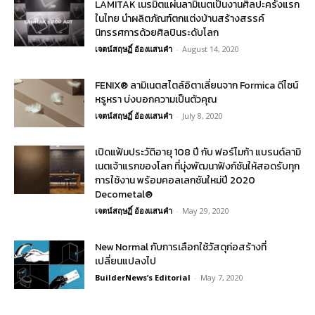
LAMITAK เนรมิตแผ่นลามิเนตเป็นงานศิลปะครั้งแรก
ในไทย นำผลิตภัณฑ์ตกแต่งบ้านสร้างสรรค์
นิทรรศการด้วยศิลปินระดับโลก
เจตน์สฤษฏิ์ อ้องแสนคำ
-
August 14, 2020
FENIX® ลามิเนตสไตล์อิตาเลี่ยนจาก Formica ดีไซน์
หรูหรา บ่งบอกความเป็นตัวคุณ
เจตน์สฤษฏิ์ อ้องแสนคำ
-
July 8, 2020
เปิดแฟ้มประวัติอายุ 108 ปี กับ ฟอร์ไมก้า แบรนด์ลามิ
เนตเจ้าแรกของโลก ที่มุ่งพัฒนาฟังก์ชันให้สอดรับทุก
การใช้งาน พร้อมคอลเลกชันใหม่ปี 2020
Decometal®
เจตน์สฤษฏิ์ อ้องแสนคำ
-
May 29, 2020
New Normal กับการเลือกใช้วัสดุก่อสร้างที่
เปลี่ยนแปลงไป
BuilderNews’s Editorial
-
May 7, 2020