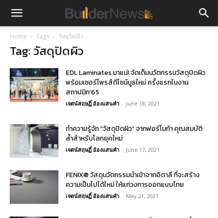
Home
Tags
วัสดุปิดผิว
Tag: วัสดุปิดผิว
EDL Laminates มาแน่! จัดเต็มนวัตกรรมวัสดุปิดผิว
พร้อมเซอร์ไพรส์ดีไซน์บูธใหม่ ครั้งแรกในงาน
สถาปนิก’65
เจตน์สฤษฏิ์ อ้องแสนคำ
-
June 18, 2021
ทำความรู้จัก “วัสดุปิดผิว” จากฟอร์ไมก้า คุณสมบัติ
ล้ำสำหรับโลกยุคใหม่
เจตน์สฤษฏิ์ อ้องแสนคำ
-
June 17, 2021
FENIX® วัสดุนวัตกรรมนำเข้าจากอิตาลี ที่จะสร้าง
ความเป็นไปได้ใหม่ ให้แก่วงการออกแบบไทย
เจตน์สฤษฏิ์ อ้องแสนคำ
-
May 21, 2021