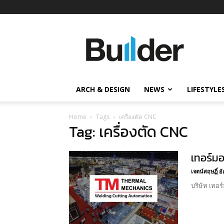
Builder
ข่าว
ก่อสร้าง
อสังหาริมทรัพย์
และ
ARCH & DESIGN
NEWS
LIFESTYLE
นวัตกรรม
ก่อสร้าง
Home
Tags
เครื่องตัด CNC
Tag: เครื่องตัด CNC
เทอร์ม
เจตน์สฤษฏิ์ 
บริษัท เทอร