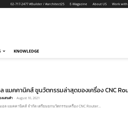
02-717-2477 #Builder / #architect25
E-Magazine
About US
Work with 
S
KNOWLEDGE
อล แมคคานิคส์ ชูนวัตกรรมล่าสุดของเครื่อง CNC R
อ้องแสนคำ
-
August 10, 2021
์มอล แมคคานิคส์ จำกัด เตรียมยกนวัตกรรมเครื่อง CNC Router...