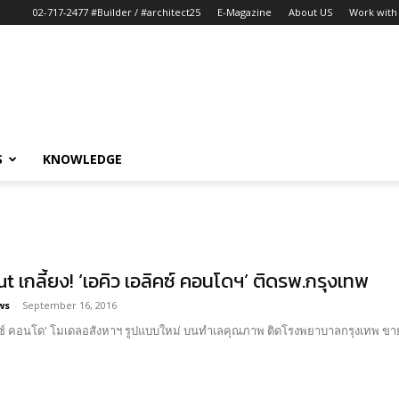
02-717-2477 #Builder / #architect25
E-Magazine
About US
Work with 
S
KNOWLEDGE
t เกลี้ยง! ‘เอคิว เอลิคซ์ คอนโดฯ’ ติดรพ.กรุงเทพ
ws
-
September 16, 2016
ิคซ์ คอนโด' โมเดลอสังหาฯ รูปแบบใหม่ บนทำเลคุณภาพ ติดโรงพยาบาลกรุงเทพ ขายห