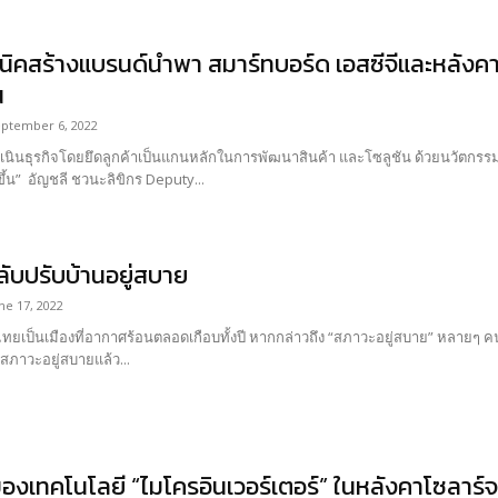
นิคสร้างแบรนด์นำพา สมาร์ทบอร์ด เอสซีจีและหลังคา
น
ptember 6, 2022
บริโภคดียิ่งขึ้น” อัญชลี ชวนะลิขิกร Deputy...
ลับปรับบ้านอยู่สบาย
ne 17, 2022
ไทยเป็นเมืองที่อากาศร้อนตลอดเกือบทั้งปี หากกล่าวถึง “สภาวะอยู่สบาย” หลายๆ ค
สภาวะอยู่สบายแล้ว...
ีของเทคโนโลยี “ไมโครอินเวอร์เตอร์” ในหลังคาโซลาร