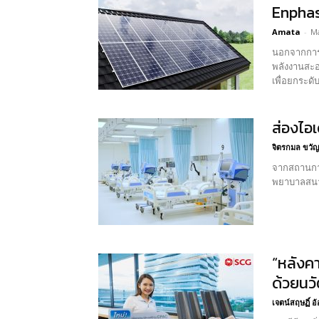
Enpha
Amata
-
Ma
นอกจากการเ
พลังงานสะอ
เพื่อยกระด
ส่องไอเ
จิตรกมล ขวัญ
จากสถานการณ
“หลังคา
ด้วยนวั
เจตน์สฤษฏิ์ 