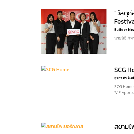
“วัสดุ
Festiva
Builder Ne
นายนิธิ ภัท
SCG Ho
สุชยา ตันติเต
SCG Home S
'VIP Approa
สยามไฟ