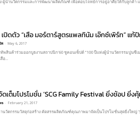
ฟิ่ง ผู้นำนวัตกรรมและการพัฒนาผลิตภัณฑ์ เพื่อตอบโจทย์การอยู่อาศัยให้กับลูกค้า 
 เปิดตัว “เสือ มอร์ตาร์สูตรแพลทินัม เอ๊กซ์เพิร์ท” แก
มิท
-
May 6, 2017
กทัพสินค้าร่วมออกบูธงานสถาปนิก'60 ชูคอนเซ็ปต์ “100 ปีแห่งผู้นำนวัตกรรมปูนซีเ
ือ...
จัดเต็มโปรโมชั่น ‘SCG Family Festival ยิ่งช้อป ยิ่งคุ้ม
ws
-
February 21, 2017
ู้นำนวัตกรรมวัสดุก่อสร้าง คัดสรรผลิตภัณฑ์คุณภาพมาจัดเป็นโปรโมชั่นสุดยิ่งใหญ่ 'SC