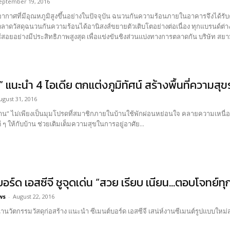
eptember 19, 2016
ากาศที่มีอุณหภูมิสูงขึ้นอย่างในปัจจุบัน ฉนวนกันความร้อนภายในอาคารจึงได้รับ
ห้ตลาดวัสดุฉนวนกันความร้อนได้อานิสงส์ขยายตัวเติบโตอย่างต่อเนื่อง ทุกแบรนด์
สอยอย่างมีประสิทธิภาพสูงสุด เพื่อแข่งขันชิงส่วนแบ่งทางการตลาดกัน บริษัท สยา
ี” แนะนำ 4 ไอเดีย ตกแต่งภูมิทัศน์ สร้างพื้นที่ความสุ
ugust 31, 2016
บ้าน” ไม่เพียงเป็นมุมโปรดที่สมาชิกภายในบ้านใช้พักผ่อนหย่อนใจ คลายความเหนื่อย
ๆ ให้กับบ้าน ช่วยเติมเต็มความสุขในการอยู่อาศัย...
บอร์ด เอสซีจี ชูจุดเด่น “สวย เรียบ เนียน…ตอบโจทย์ทุ
ws
-
August 22, 2016
ู้นำนวัตกรรมวัสดุก่อสร้าง แนะนำ ซีเมนต์บอร์ด เอสซีจี เสน่ห์งานซีเมนต์รูปแบบใหม่ส