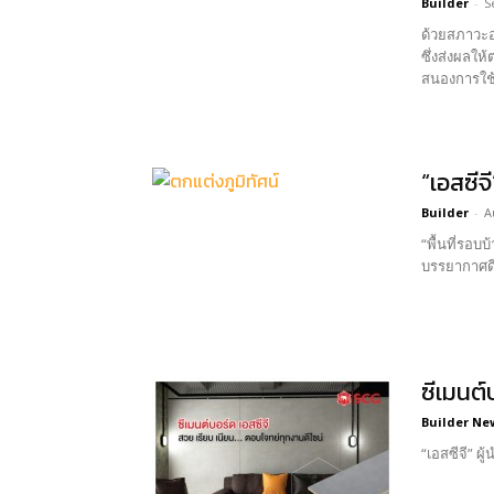
Builder
-
S
ด้วยสภาวะอ
ซึ่งส่งผลใ
สนองการใช้
“เอสซีจ
Builder
-
A
“พื้นที่รอบ
บรรยากาศดี 
ซีเมนต์
Builder Ne
“เอสซีจี” ผ