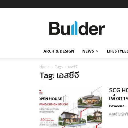
Builder
ข่าว
ก่อสร้าง
อสังหาริมทรัพย์
และ
ARCH & DESIGN
NEWS
LIFESTYLE
นวัตกรรม
ก่อสร้าง
Home
Tags
เอสซีจี
Tag: เอสซีจี
SCG HO
เพื่อก
Paweena
-
คุณธัญญ์กวิ