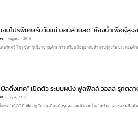
 มอบโปรพิเศษรับวันแม่ มอบส่วนลด ‘ห้องน้ำเพื่อผู้สูง
ws
-
August 4, 2016
ลเดอร์แคร์ โซลูชั่น” ผู้เชี่ยวชาญด้านการเตรียมที่อยู่อาศัยสำหรับผู้สูงวัย ประกอบ
ี บิลดิ้งเทค” เปิดตัว ระบบผนัง ฟูลฟิลล์ วอลล์ รุก
ws
-
July 4, 2016
ลดิ้งเทค” (SCG Building Tech) เดินหน้ารุกตลาดผนังภายในสำหรับอาคารสูง ผนึกพัน