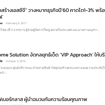
ก่อสร้างเอสซีจี” วางหมากธุรกิจปี’60 คาดโต1-3% พ
l’
ws
-
February 9, 2017
รโชค (ที่ 3 จากขวา) ผู้ช่วยผู้จัดการใหญ่-ตลาดในประเทศ และนางสาวอนุสรา...
me Solution งัดกลยุทธ์เด็ด ‘VIP Approach’ ให้บริ
มิท
-
October 5, 2016
olution ศูนย์บริการและจำหน่ายสินค้าวัสดุก่อสร้างครบวงจร มอบความประทับใจ
ch'...
เบอร์กลาส ผู้นำฉนวนกันความร้อนคุณภาพ