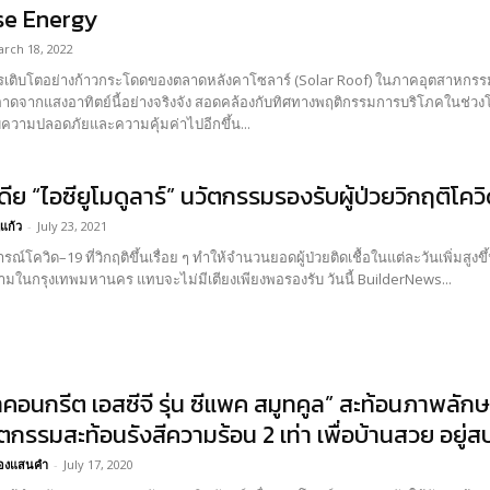
se Energy
rch 18, 2022
ติบโตอย่างก้าวกระโดดของตลาดหลังคาโซลาร์ (Solar Roof) ในภาคอุตสาหกรรมแ
าดจากแสงอาทิตย์นี้อย่างจริงจัง สอดคล้องกับทิศทางพฤติกรรมการบริโภคในช่วงโค
ับความปลอดภัยและความคุ้มค่าไปอีกขึ้น...
ดีย “ไอซียูโมดูลาร์” นวัตกรรมรองรับผู้ป่วยวิกฤติโคว
แก้ว
-
July 23, 2021
์โควิด–19 ที่วิกฤติขึ้นเรื่อย ๆ ทำให้จำนวนยอดผู้ป่วยติดเชื้อในแต่ละวันเพิ่มสูง
พยาบาลสนามในกรุงเทพมหานคร แทบจะไม่มีเตียงเพียงพอรองรับ วันนี้ BuilderNews...
คอนกรีต เอสซีจี รุ่น ซีแพค สมูทคูล” สะท้อนภาพลักษ
ตกรรมสะท้อนรังสีความร้อน 2 เท่า เพื่อบ้านสวย อยู่
อ้องแสนคำ
-
July 17, 2020