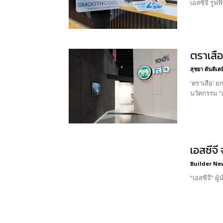
เอสซีจี รูฟ
ตราเสือ
สุชยา ตันติเต
'ตราเสือ' ย
นวัตกรรม “เส
เอสซีจี 
Builder Ne
“เอสซีจี” ผ