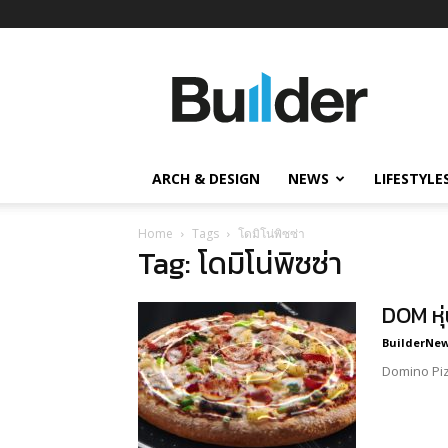
Builder
ข่าว
ก่อสร้าง
อสังหาริมทรัพย์
และ
ARCH & DESIGN
NEWS
LIFESTYLE
นวัตกรรม
ก่อสร้าง
Home
Tags
โดมิโน่พิซซ่า
Tag: โดมิโน่พิซซ่า
DOM หุ
BuilderNews
Domino Pizz