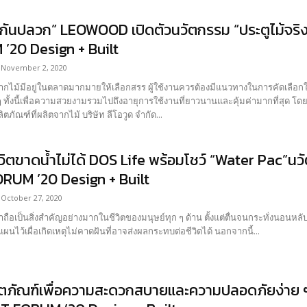
น กันปลวก” LEOWOOD เปิดตัวนวัตกรรม “ประตูไม้จร
’20 Design + Built
November 2, 2020
กไม้มีอยู่ในตลาดมากมายให้เลือกสรร ผู้ใช้งานควรต้องมีแนวทางในการคัดเลือกให้ดี
 ๆ ทั้งนี้เพื่อความสวยงามรวมไปถึงอายุการใช้งานที่ยาวนานและคุ้มค่ามากที่สุด โด
ฉกาจของผลิตภัณฑ์ที่ผลิตจากไม้ บริษัท ลีโอวูด จำกัด...
ีวิตขาดน้ำไม่ได้ DOS Life พร้อมโชว์ “Water Pac”น
RUM ’20 Design + Built
October 27, 2020
ถือเป็นสิ่งสำคัญอย่างมากในชีวิตของมนุษย์ทุก ๆ ด้าน ตั้งแต่ตื่นจนกระทั่งนอนหลับ 
ผนไว้เผื่อเกิดเหตุไม่คาดฝันที่อาจส่งผลกระทบต่อชีวิตได้ นอกจากนี้...
ตภัณฑ์เพื่อความสะดวกสบายและความปลอดภัยง่าย ๆ 