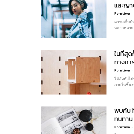
และญาติ
Porntiwa
-
ความเจ็บป่ว
ในที่สุ
ทางการค
Porntiwa
-
ไม้อัดทั่วไ
ภายในชิ้นงา
พบกับ 
ทนทาน 
Porntiwa
-