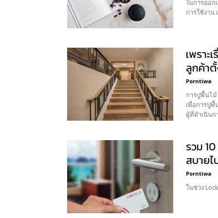
ในการออกแบ
การใช้งาน เช
เพราะเร
ลูกค้าต
Porntiwa
-
การปูพื้นไม
เพื่อการปูพื
ผู้ที่ดำเนินก
รวม 10 
สบายไป
Porntiwa
-
ในช่วง Loc