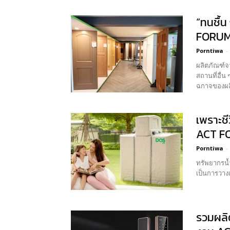
“ทนชื้
FORUM 
Porntiwa
-
ผลิตภัณฑ์จา
สถานที่อื่น
เพราะช
ACT FO
Porntiwa
-
ทรัพยากรน้ำ
เป็นการวางแ
รวมผลิ