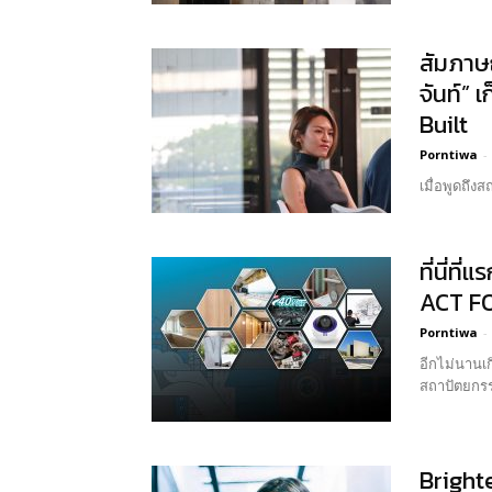
สัมภาษ
จันท์”
Built
Porntiwa
-
เมื่อพูดถึง
ที่นี่ท
ACT FO
Porntiwa
-
อีกไม่นานเ
สถาปัตยกรร
Brighte