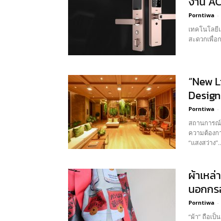
งาน AC
Porntiwa
-
เทคโนโลยีแ
“New L
Design 
Porntiwa
-
สถานการณ์กา
ความต้องการ
“แสงสว่าง”..
ผ้าเหล่
นอกกรอ
Porntiwa
-
“ผ้า” ถือเป็น