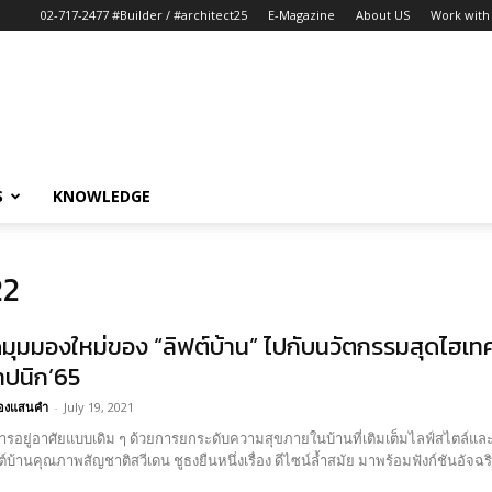
02-717-2477 #Builder / #architect25
E-Magazine
About US
Work with 
S
KNOWLEDGE
22
ดมุมมองใหม่ของ “ลิฟต์บ้าน” ไปกับนวัตกรรมสุดไฮเท
ปนิก’65
อ้องแสนคำ
-
July 19, 2021
รอยู่อาศัยแบบเดิม ๆ ด้วยการยกระดับความสุขภายในบ้านที่เติมเต็มไลฟ์สไตล์และ
ฟต์บ้านคุณภาพสัญชาติสวีเดน ชูธงยืนหนึ่งเรื่อง ดีไซน์ล้ำสมัย มาพร้อมฟังก์ชันอัจฉริ