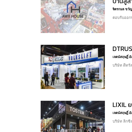
บ้านสู่
จิตรกมล ขวัญ
ตอบรับออกบู
DTRUSS
เจตน์สฤษฏิ์ 
บริษัท ดีทร
LIXIL ย
เจตน์สฤษฏิ์ 
บริษัท ลิกซ