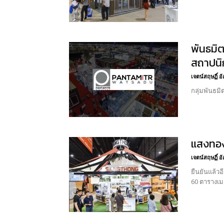
พันธมิ
สถาปนิก
เจตน์สฤษฏิ์ 
กลุ่มพันธมิ
แสงทอง
เจตน์สฤษฏิ์ 
ยืนยันแล้วอ