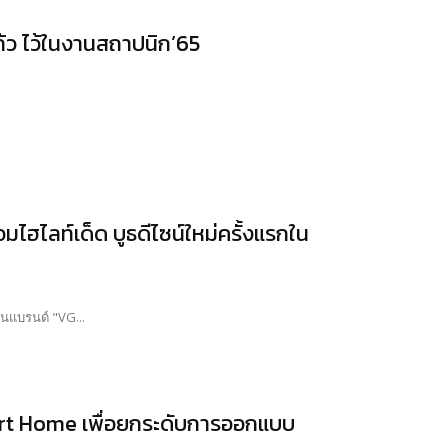
ว ไว้ในงานสถาปนิก’65
ฮไลท์เด็ด บูธดีไซน์ใหม่ครั้งแรกใน
นแบรนด์ "VG...
art Home เพื่อยกระดับการออกแบบ