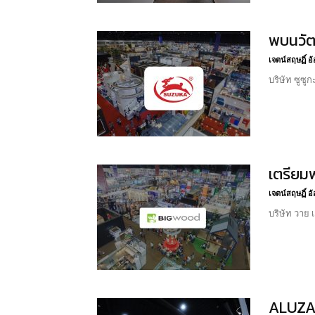
พบนวัต
เจตน์สฤษฏิ์ 
บริษัท ซูซู
เตรียม
เจตน์สฤษฏิ์ 
บริษัท วาย 
ALUZAT