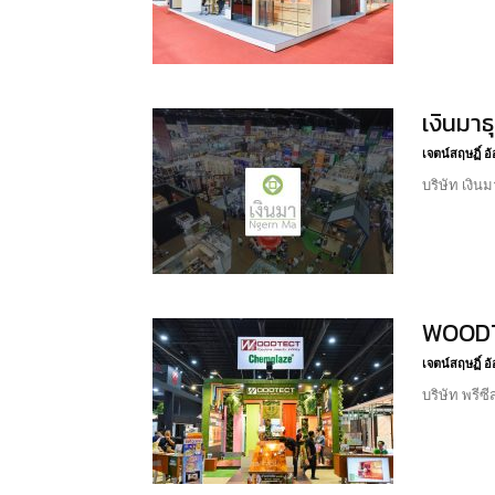
เงินมา
เจตน์สฤษฏิ์ 
บริษัท เงิน
WOODTE
เจตน์สฤษฏิ์ 
บริษัท พรี