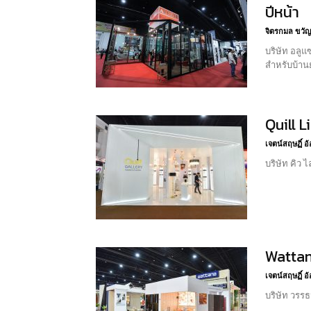
ปีหน้า
จิตรกมล ขวัญ
บริษัท อลู
สำหรับบ้านย
Quill 
เจตน์สฤษฏิ์ 
บริษัท คิว
Wattan
เจตน์สฤษฏิ์ 
บริษัท วรร