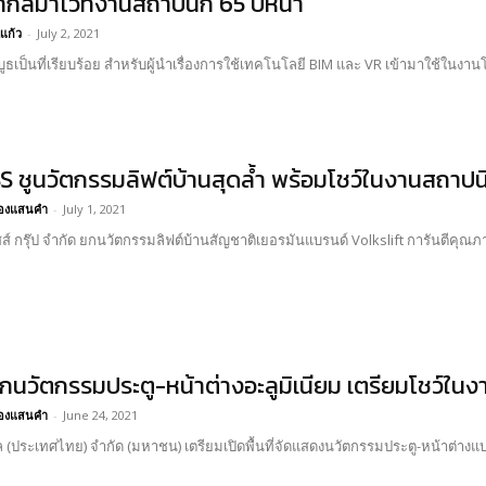
สากลมาไว้ที่งานสถาปนิก’65 ปีหน้า
แก้ว
-
July 2, 2021
ธเป็นที่เรียบร้อย สำหรับผู้นำเรื่องการใช้เทคโนโลยี BIM และ VR เข้ามาใช้ในงา
 ชูนวัตกรรมลิฟต์บ้านสุดล้ำ พร้อมโชว์ในงานสถาปนิ
อ้องแสนคำ
-
July 1, 2021
ัสส์ กรุ๊ป จำกัด ยกนวัตกรรมลิฟต์บ้านสัญชาติเยอรมันแบรนด์ Volkslift การันตีคุณ
กนวัตกรรมประตู-หน้าต่างอะลูมิเนียม เตรียมโชว์ในง
อ้องแสนคำ
-
June 24, 2021
ิล (ประเทศไทย) จำกัด (มหาชน) เตรียมเปิดพื้นที่จัดแสดงนวัตกรรมประตู-หน้าต่างแ