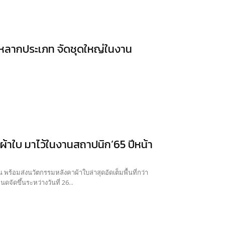
างหลากประเภท จัดชุดใหญ่ในงาน
้าใบ มาไว้ในงานสถาปนิก’65 ปีหน้า
 พร้อมส่งนวัตกรรมหลังคาผ้าใบล่าสุดอัดเต็มพื้นที่กว่า
หน้าโดยเฉพาะ งานสถาปนิก’65 มีกำหนดจัดขึ้นระหว่างวันที่ 26...