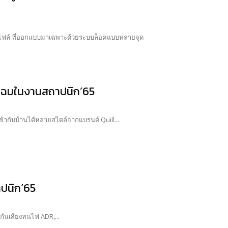
รไฟล์ ที่ออกแบบมาเฉพาะด้วยระบบล็อคแบบหลายจุด
ดโฉมในงานสถาปนิก’65
้ากับบ้านได้หลายสไตล์จากแบรนด์ Quill...
าปนิก’65
กันเสียงทนไฟ ADR,...