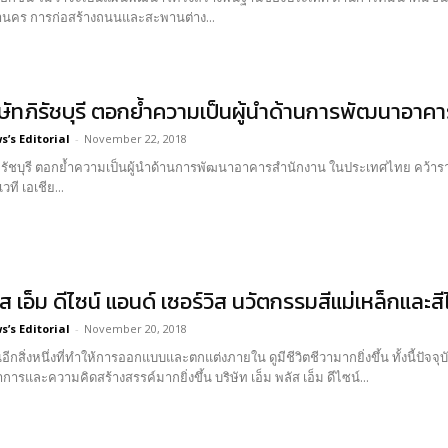
นคร การก่อสร้างถนนและสะพานต่าง...
ิษัทภิรัชบุรี ตอกย้ำความเป็นผู้นำด้านการพัฒนาอาค
’s Editorial
-
November 22, 2018
ทภิรัชบุรี ตอกย้ำความเป็นผู้นำด้านการพัฒนาอาคารสำนักงาน ในประเทศไทย คว
วที เอเชีย...
ัส เอ็ม ดีไซน์ แอนด์ เซอร์วิส นวัตกรรมสีแม่เหล็กแล
’s Editorial
-
November 20, 2018
นอีกสิ่งหนึ่งที่ทำให้การออกแบบและตกแต่งภายใน ดูมีชีวิตชีวามากยิ่งขึ้น ทั้งนี้ป
เสริมจินตนาการและความคิดสร้างสรรค์มากยิ่งขึ้น บริษัท เอ็ม พลัส เอ็ม ดีไซน์...