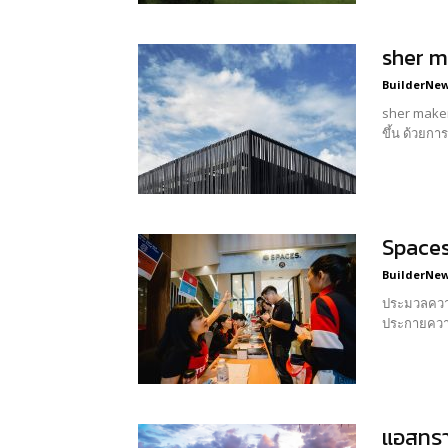
sher ma
BuilderNews
sher maker
ขึ้น ด้วยกา
Spaces
BuilderNews
ประมวลความ
แอสทรา