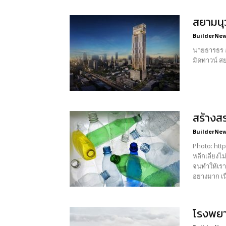
สยามนุ
BuilderNews
นายธารธร อ
มิดทาวน์ สย
สร้างส
BuilderNews
Photo: http://www.
หลีกเลี่ยงไ
จนทำให้เรา
อย่างมาก เ
โรงพยา