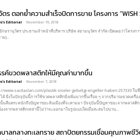
วัตร ตอกย้ำความสำเร็จปิดการขาย โครงการ “WI
’s Editorial
-
November 19, 2018
ักษรานุวัตร ประธานเจ้าหน้าที่บริหาร บริษัท สยามนุวัตร จำกัด เปิดเผยว่าโคร
าม)...
รรค์ขวดพลาสติกให้มีคุณค่ามากขึ้น
’s Editorial
-
November 7, 2018
sacitaslan.com/plastik-siseler-gebeligi-engeller-haberi-257330 ในชีวิตประจำวันของเรานั้นเกี่ยวข้องกับขวดพลาสติกอย่าง
ม่ได้ ยิ่งในปัจจุบันนี้การใช้ขวดพลาสติกยิ่งเพิ่มมากขึ้นเรื่อย ๆ จากปริมาณขวดเครื่
นั้นลืมตระหนักถึงปัญหาขยะล้นเมืองที่จะตามมา ปัจจุบันนี้ปัญหาขยะจากพลาสติกจ
นื่องจากพลาสติกเหล่านี้ไม่ว่าจะออกมาในรูปแบบใดเมื่อสะสมไปนาน...
บาลกลางทะเลทราย สถาปัตยกรรมเชื่อมคุณภาพชีว