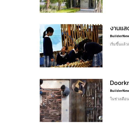
งานแสด
BuilderNews
เริ่มขึ้นแล
Doorkn
BuilderNews
ในช่วงเดือ