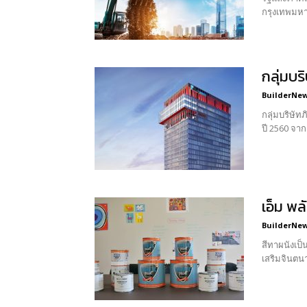
กรุงเทพมหา
กลุ่มบร
BuilderNews
กลุ่มบริษั
ปี 2560 จากเ
เอ็ม พล
BuilderNews
สีทาผนังเป็