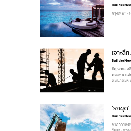
BuilderNews
กรุงเทพฯ -
เจาะลึ
BuilderNews
ปัญหายอดฮิต
ทดแทน แต่ธ
คมนาคมขนส่
‘รถขุด
BuilderNews
จากการลงทุ
รัฐและภาคเ