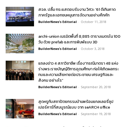
สจล. ปลื้ม กระแสตอบรับงาน วิศวะ ’61 ดีเกินคาด
ภาครัฐและเอกชนหนุนการจัดงานอย่างคึกคัก
BuilderNews’s Editorial
-
October 11, 2018
archi-union เนรมิตพื้นที่ 8,885 ตารางเมตรใน 100
วัน ด้วย prefab และการพิมพ์แบบ 3D
BuilderNews’s Editorial
-
October 3, 2018
แถลงข่าว 4 สภาวิชาชีพ เรื่อง“กรณีมาตรา 48 แห่ง
ร่างพระราชบัญญัติการอุดมศึกษา ก่อให้เกิดผลกระ
ทบและความเสียหายต่อประชาชน เศรษฐกิจและ
สังคม อย่างไร”
BuilderNews’s Editorial
-
September 20, 2018
สุดหรูกับสถาปัตยกรรมบ้านพร้อมแกลเลอรี่ซุป
เปอร์คาร์ที่สมบูรณ์แบบ จาก seARCH office
BuilderNews’s Editorial
-
September 19, 2018