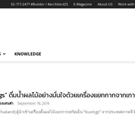
02-717-2477 #Builder / #architect25
E-Magazine
About US
Work with 
S
KNOWLEDGE
s” ดื่มน้ำผลไม้อย่างมั่นใจด้วยเครื่องแยกกากจากเกา
อ้องแสนคำ
-
September 18, 2019
ailand) ผู้นำเข้าเครื่องคั้นผลไม้แยกกากสกัดเย็น “Kuvings” จากประเทศเกาหลี ที่ทำ