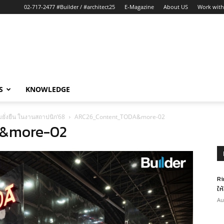
02-717-2477 #Builder / #architect25
E-Magazine
About US
Work with
S
KNOWLEDGE
ยั่งยืน ในงานสถาปนิก’68
ARC26_Content_TODA&more-02
&more-02
Ri
ให
Au