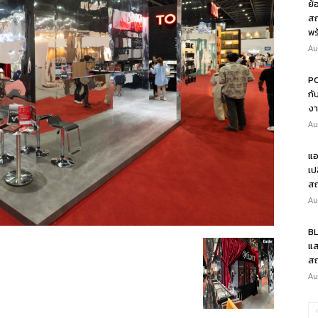
ย้
สถ
พร
Au
PO
กั
งา
Au
แอ
เป
สถ
Au
BL
แส
สถ
Au