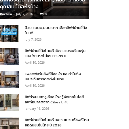
คุณสมบัติอะไรบ้าง
Ruchira
-
July 7, 2026
0
มีงบ 1,000,000 บาท เลือกลิฟท์บ้านยี่ห้อ
ไหนดี
July 7, 2026
ลิฟท์บ้านยี่ห้อไหนดี เปิด 5 แบรนด์และรุ่น
แนะนำขนาดไม่เกิน 1.5 ตร.ม.
April 10, 2026
แพลตฟอร์มลิฟท์คืออะไร และทำไมถึง
เหมาะกับการติดตั้งในบ้าน
April 10, 2026
ลิฟท์ระบบสกรู คืออะไร? รู้จักเทคโนโลยี
ลิฟท์อนาคตจาก Cibes Lift
January 16, 2026
ลิฟท์บ้านยี่ห้อไหนดี เผย 5 แบรนด์ลิฟท์บ้าน
ยอดนิยมในไทย ปี 2026