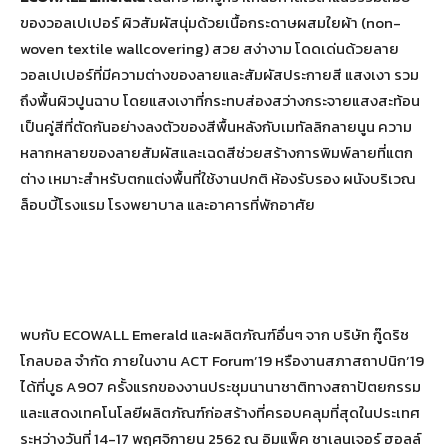
ของวอลเปเปอร์ ผิวสัมผัสนุ่มด้วยเนื้อกระดาษผสมใยผ้า (non-
woven textile wallcovering) สวย สง่างาม โดดเด่นด้วยลาย
วอลเปเปอร์ที่มีความต่างของลายและสัมผัสประกายสี แสงเงา รวม
ถึงพื้นผิวปูนฉาบ โดยแสงเงาที่กระทบส่องสว่างกระจายแสงสะท้อน
เป็นคู่สีที่ตัดกันอย่างลงตัวของสีพื้นหลังกับเมทัลลิกลายนูน ความ
หลากหลายของลายสัมผัสและเฉดสีช่วยสร้างการพิมพ์ลายที่แตก
ต่าง เหมาะสำหรับตกแต่งพื้นที่ใช้งานปกติ ห้องรับรอง ผนังบริเวณ
ล็อบบี้โรงแรม โรงพยาบาล และอาคารที่พักอาศัย
พบกับ ECOWALL Emerald และผลิตภัณฑ์อื่นๆ จาก บริษัท กู๊ดริช
โกลบอล จำกัด ภายในงาน ACT Forum’19 หรืองานสภาสถาปนิก’19
ได้ที่บูธ A907 ครั้งแรกของงานประชุมนานาชาติทางสถาปัตยกรรม
และแสดงเทคโนโลยีผลิตภัณฑ์ก่อสร้างที่ครอบคลุมที่สุดในประเทศ
ระหว่างวันที่ 14-17 พฤศจิกายน 2562 ณ อิมแพ็ค ชาเลนเจอร์ ฮอลล์