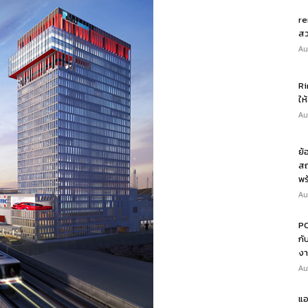
re
สว
Au
Ri
ให
Au
ย้
สถ
พร
Au
PO
กั
งา
Au
แอ