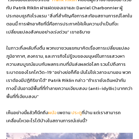
กับ Patrik Riklin ฝาแฝดของเขาและ Daniel Charbonnier ผู้
ประกอบธุรกิจโรงแรม “สิ่งที่สำคัญคือการสะท้อนสถานการณ์โลกใน
ตอนนี้ การพักอาศัยที่นี่คือการประกาศให้เห็นความจำเป็นที่จะ
เปลี่ยนแปลงสังคมอย่างเร่งด่วน” เขาอธิบาย
ในภาวะกึ่งหลับกึ่งตื่น พวกเขาชวนแขกมาคิดเรื่องการเปลี่ยนแปลง
ภูมิอากาศ, สงคราม, และภารกิจไม่รู้จบของมนุษย์ในการแสวงหา
ความสมบูรณ์แบบกับผลกระทบที่มันส่งผลต่อโลก รวมไปถึงการ
ระบาดของโรคโควิด-19 “อย่างย่อก็คือ มันไม่ใช่เวลาจะมานอน พวก
เราต้องมีปฏิกิริยาโต้” Patrik Riklin กล่าว “ถ้าเรายังเดินหน้ากัน
ทางนี้ มันอาจมีพื้นที่ที่ทำลายความเงียบสงบ (anti-idyllic) มากกว่า
พื้นที่ที่เงียบสงบ”
เห็นอย่างนี้แล้วก็นึกถึง
ผนัง
เพดาน
ประตู
ที่บ้าน แต่เราสามารถ
เคลื่อนไหวอะไรได้บ้างในสถานการณ์เช่นนี้?