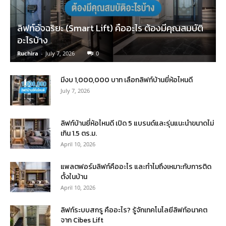
ลิฟท์อัจฉริยะ (Smart Lift) คืออะไร ต้องมีคุณสมบัติ
อะไรบ้าง
Ruchira
-
July 7, 2026
0
มีงบ 1,000,000 บาท เลือกลิฟท์บ้านยี่ห้อไหนดี
July 7, 2026
ลิฟท์บ้านยี่ห้อไหนดี เปิด 5 แบรนด์และรุ่นแนะนำขนาดไม่
เกิน 1.5 ตร.ม.
April 10, 2026
แพลตฟอร์มลิฟท์คืออะไร และทำไมถึงเหมาะกับการติด
ตั้งในบ้าน
April 10, 2026
ลิฟท์ระบบสกรู คืออะไร? รู้จักเทคโนโลยีลิฟท์อนาคต
จาก Cibes Lift