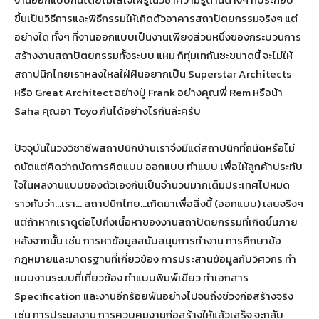
ขึ้นเป็นวิธีการและพิธีกรรมให้เกิดตัวอาคารสถาปัตยกรรมจริงๆ แต่
อย่างใด ทั้งๆ ที่งานออกแบบเป็นงานเพียงส่วนหนึ่งของกระบวนการ
สร้างงานสถาปัตยกรรมทั้งระบบ แหม ก็ทุ่มเทกันซะขนาดนี้ จะไม่ให้
สถาปนิกไทยเราหลงใหลใฝ่ฝันอยากเป็น Superstar Architects
หรือ Great Architect อย่างปู่ Frank อย่างคุณพี่ Rem หรือน้า
Saha คุณอา Toyo กันได้อย่างไรกันล่ะครับ
ปัจจุบันในวงวิชาชีพสถาปนิกบ้านเราจึงมีแต่สถาปนิกที่ถนัดหรือไม่
ถนัดแต่คิดว่าถนัดการคิดแบบ ออกแบบ ทำแบบ เพื่อให้ลูกค้าประทับ
ใจในผลงานแบบของตัวเองกันเป็นจำนวนมากเต็มประเทศไปหมด
ราวกับว่า…เรา… สถาปนิกไทย…เกิดมาเพื่อสิ่งนี้ (ออกแบบ) เลยจริงๆ
แต่ถ้าหากเราดูต่อไปถึงเนื้อหาของงานสถาปัตยกรรมที่เกิดขึ้นภาย
หลังจากนั้น เช่น การหาข้อมูลสนับสนุนการทำงาน การศึกษาข้อ
กฎหมายและมาตรฐานที่เกี่ยวข้อง การประสานข้อมูลกับวิศวกร ทำ
แบบงานระบบที่เกี่ยวข้อง ทำแบบพิมพ์เขียว ทำเอกสาร
Specification และงานอีกร้อยพันอย่างไปจนถึงช่วงก่อสร้างจริง
เช่น การประมูลงาน การควบคุมงานก่อสร้างให้แล้วเสร็จ จะกลับ