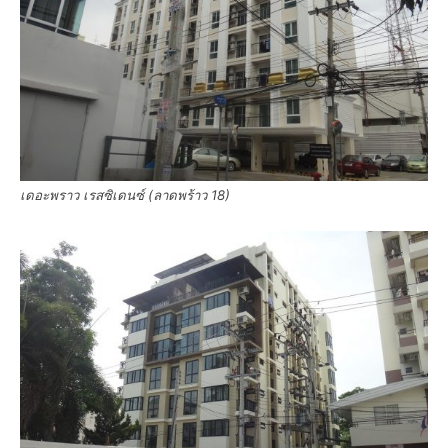
เดอะพราว เรสซิเดนซ์ (ลาดพร้าว 18)