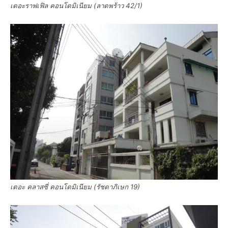
เดอะราฟเฟิล คอนโดมิเนียม (ลาดพร้าว 42/1)
เดอะ คลาสซี่ คอนโดมิเนียม (รัชดาภิเษก 19)