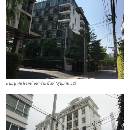
แบมบู ฟอร์เรสท์ อพาร์ทเม้นท์ (สุขุมวิท 52)