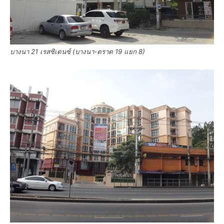
บางนา 21 เรสซิเดนซ์ (บางนา-ตราด 19 แยก 8)