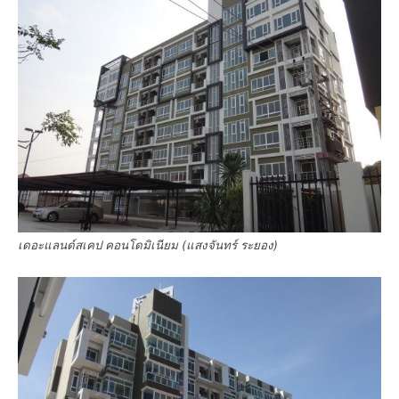
เดอะแลนด์สเคป คอนโดมิเนียม (แสงจันทร์ ระยอง)