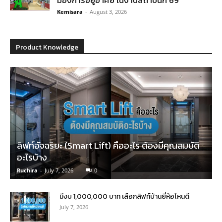
มองการอยู่อาศัย ในงานสถาปนิก’69
Kemisara
-
August 3, 2026
Product Knowledge
ลิฟท์อัจฉริยะ (Smart Lift) คืออะไร ต้องมีคุณสมบัติ
อะไรบ้าง
Ruchira
-
July 7, 2026
0
มีงบ 1,000,000 บาท เลือกลิฟท์บ้านยี่ห้อไหนดี
July 7, 2026