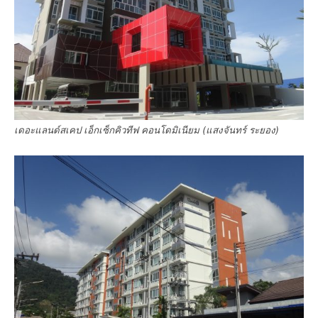
เดอะแลนด์สเคป เอ็กเซ็กคิวทีฟ คอนโดมิเนียม (แสงจันทร์ ระยอง)