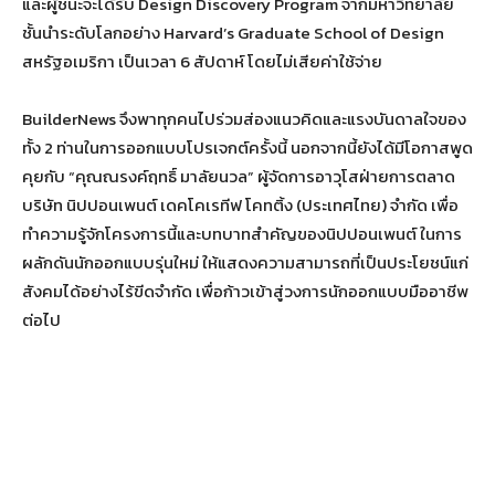
และผู้ชนะจะได้รับ Design Discovery Program จากมหาวิทยาลัย
ชั้นนำระดับโลกอย่าง Harvard’s Graduate School of Design
สหรัฐอเมริกา เป็นเวลา 6 สัปดาห์ โดยไม่เสียค่าใช้จ่าย
BuilderNews จึงพาทุกคนไปร่วมส่องแนวคิดและแรงบันดาลใจของ
ทั้ง 2 ท่านในการออกแบบโปรเจกต์ครั้งนี้ นอกจากนี้ยังได้มีโอกาสพูด
คุยกับ “คุณณรงค์ฤทธิ์ มาลัยนวล” ผู้จัดการอาวุโสฝ่ายการตลาด
บริษัท นิปปอนเพนต์ เดคโคเรทีฟ โคทติ้ง (ประเทศไทย) จำกัด เพื่อ
ทำความรู้จักโครงการนี้และบทบาทสำคัญของนิปปอนเพนต์ ในการ
ผลักดันนักออกแบบรุ่นใหม่ ให้แสดงความสามารถที่เป็นประโยชน์แก่
สังคมได้อย่างไร้ขีดจำกัด เพื่อก้าวเข้าสู่วงการนักออกแบบมืออาชีพ
ต่อไป