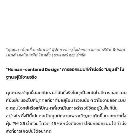
“คุณณรงค์ฤทธิ์ มาลัยนวล” ผู้จัดการอาวุโสฝ่ายการตลาด บริษัท นิปปอน
เพนต์ เดคโคเรทีฟ โคทติ้ง (ประเทศไทย) จำกัด
“
Human
–
centered Design
” การออกแบบที่คำนึงถึง “มนุษย์” ใน
ฐานะผู้ใช้งานจริง
คุณณรงค์ฤทธิ์บอกกับเราว่าอันที่จริงในทุกปีจะเน้นไปที่การออกแบบ
ที่ยั่งยืน มองไปที่บุคคลที่อาศัยอยู่ในบริเวณนั้น ๆ ว่าในงานออกแบบ
จะตอบโจทย์หรือแก้ปัญหาที่เขามีในการดำรงชีวิตอยู่ในพื้นที่นั้น
อย่างไร ซึ่งปีนี้เน้นคนเป็นศูนย์กลางเพราะปัญหาเกิดขึ้นเยอะมากทั้ง
ฝุ่น PM 2.5 น้ำท่วม โควิด-19 ฯลฯ จึงต้องการให้นักออกแบบได้คำนึง
สิ่งที่อาจเกิดขึ้นได้อนาคต