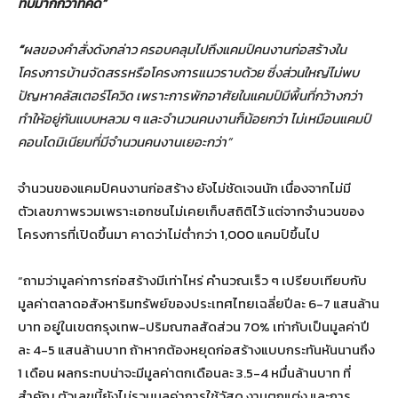
ทบมากกว่าที่คิด”
“
ผลของคำสั่งดังกล่าว ครอบคลุมไปถึงแคมป์คนงานก่อสร้างใน
โครงการบ้านจัดสรรหรือโครงการแนวราบด้วย ซึ่งส่วนใหญ่ไม่พบ
ปัญหาคลัสเตอร์โควิด เพราะการพักอาศัยในแคมป์มีพื้นที่กว้างกว่า
ทำให้อยู่กันแบบหลวม ๆ และจำนวนคนงานก็น้อยกว่า ไม่เหมือนแคมป์
คอนโดมิเนียมที่มีจำนวนคนงานเยอะกว่า”
จำนวนของแคมป์คนงานก่อสร้าง ยังไม่ชัดเจนนัก เนื่องจากไม่มี
ตัวเลขภาพรวมเพราะเอกชนไม่เคยเก็บสถิติไว้ แต่จากจำนวนของ
โครงการที่เปิดขึ้นมา คาดว่าไม่ต่ำกว่า 1,000 แคมป์ขึ้นไป
“ถามว่ามูลค่าการก่อสร้างมีเท่าไหร่ คำนวณเร็ว ๆ เปรียบเทียบกับ
มูลค่าตลาดอสังหาริมทรัพย์ของประเทศไทยเฉลี่ยปีละ 6-7 แสนล้าน
บาท อยู่ในเขตกรุงเทพ-ปริมณฑลสัดส่วน 70% เท่ากับเป็นมูลค่าปี
ละ 4-5 แสนล้านบาท ถ้าหากต้องหยุดก่อสร้างแบบกระทันหันนานถึง
1 เดือน ผลกระทบน่าจะมีมูลค่าตกเดือนละ 3.5-4 หมื่นล้านบาท ที่
สำคัญ ตัวเลขนี้ยังไม่รวมมูลค่าการใช้วัสดุ งานตกแต่ง และการ