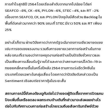
การกำไรสุทธิปี 2564 โดยเรียงลำดับจากมากไปน้อย ได้แก่
SEAFCO -8%, CK -6%, PYLON -6%, STEC -4%, และ RT -2%
เนื่องจาก SEAFCO, CK, และ PYLON ปัจจุบันมีสัดส่วน Backlog ใน
พื้นที่ดังกล่าวมากกว่า 90% ขณะที่ STEC มีราว 50% และ RT เพียง
25%
อย่างไรก็ตาม ฝ่ายวิจัยคาดว่าภาครัฐจะมีมาตรการเยียวยาชดเชย
เช่น การชดเชยแรงงาน รวมถึงการขยายเวลาการก่อสร้างในภาย
หลัง ขณะที่เรามองว่าการหยุดงานก่อสร้างเป็นปัจจัยชั่วคราวและ
เป็นเพียงการเลื่อนรับรู้รายได้ และคาดว่าสถานการณ์โควิด-19 จะ
ทยอยคลี่คลายขึ้นในครึ่งปีหลัง 2564 ตามการเร่งฉีดวัคซีนใน
ประเทศโดยเฉพาะในกลุ่มเสี่ยง โดยคาดว่าปัจจัยดังกล่าวจะเป็น
Sentiment เชิงลบต่อราคาหุ้นในระยะสั้น
สถานการณ์นี้ยังคงต้องดูกันต่อไปว่ายอดผู้ติดเชื้อจากการปิดแคม
ป์จะเพิ่มขึ้นหรือลดลง ผลกระทบข้างต้นที่กล่าวมาจะส่งผลอย่างไร
ต่อไปกับทิศทางวงการก่อสร้างไทยรวมถึงอสังหาริมทรัพย์ด้วย