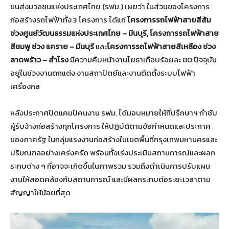
ขนส่งมวลชนแห่งประเทศไทย (รฟม.) เผยว่า ในส่วนของโครงการ
ก่อสร้างรถไฟฟ้าทั้ง 3 โครงการ ได้แก่
โครงการรถไฟฟ้าสายสีส้ม
ช่วงศูนย์วัฒนธรรมแห่งประเทศไทย – มีนบุรี, โครงการรถไฟฟ้าสาย
สีชมพู ช่วง แคราย – มีนบุรี
และ
โครงการรถไฟฟ้าสายสีเหลือง ช่วง
ลาดพร้าว – สำโรง
มีความคืบหน้างานโยธาเกือบร้อยละ 80 ปัจจุบัน
อยู่ในช่วงงานตกแต่ง งานสถาปัตย์และงานติดตั้งระบบไฟฟ้า
เครื่องกล
หลังประกาศปิดแคมป์คนงาน รฟม. ได้มอบหมายให้ที่ปรึกษาฯ กำชับ
ผู้รับจ้างก่อสร้างทุกโครงการ ให้ปฏิบัติตามข้อกำหนดและประกาศ
ของภาครัฐ ในกลุ่มแรงงานก่อสร้างในเขตพื้นที่กรุงเทพมหานครและ
ปริมณฑลอย่างเคร่งครัด พร้อมทั้งเร่งประเมินสถานการณ์และผลก
ระทบต่าง ๆ ที่อาจจะเกิดขึ้นในภาพรวม รวมถึงดำเนินการปรับแผน
งานให้สอดคล้องกับสถานการณ์ และมีผลกระทบต่อระยะเวลาตาม
สัญญาให้น้อยที่สุด