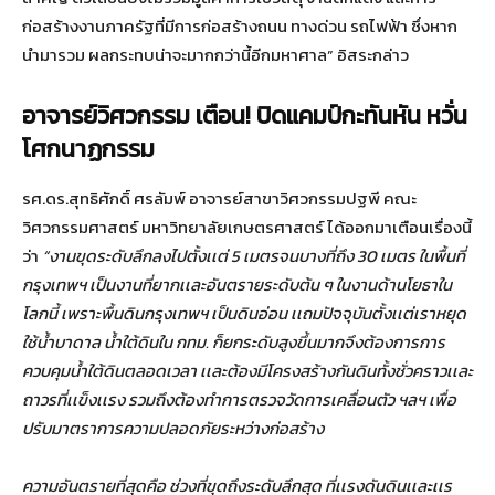
ก่อสร้างงานภาครัฐที่มีการก่อสร้างถนน ทางด่วน รถไฟฟ้า ซึ่งหาก
นำมารวม ผลกระทบน่าจะมากกว่านี้อีกมหาศาล” อิสระกล่าว
อาจารย์วิศวกรรม เตือน
!
ปิดแคมป์กะทันหัน หวั่น
โศกนาฏกรรม
รศ.ดร.สุทธิศักดิ์ ศรลัมพ์ อาจารย์สาขาวิศวกรรมปฐพี คณะ
วิศวกรรมศาสตร์ มหาวิทยาลัยเกษตรศาสตร์ ได้ออกมาเตือนเรื่องนี้
ว่า
“งานขุดระดับลึกลงไปตั้งเเต่ 5 เมตรจนบางที่ถึง 30 เมตร ในพื้นที่
กรุงเทพฯ เป็นงานที่ยากเเละอันตรายระดับต้น ๆ ในงานด้านโยธาใน
โลกนี้ เพราะพื้นดินกรุงเทพฯ เป็นดินอ่อน เเถมปัจจุบันตั้งเเต่เราหยุด
ใช้น้ำบาดาล น้ำใต้ดินใน กทม. ก็ยกระดับสูงขึ้นมากจึงต้องการการ
ควบคุมน้ำใต้ดินตลอดเวลา เเละต้องมีโครงสร้างกันดินทั้งชั่วคราวเเละ
ถาวรที่เเข็งเเรง รวมถึงต้องทำการตรวจวัดการเคลื่อนตัว ฯลฯ เพื่อ
ปรับมาตราการความปลอดภัยระหว่างก่อสร้าง
ความอันตรายที่สุดคือ ช่วงที่ขุดถึงระดับลึกสุด ที่เเรงดันดินเเละเเร