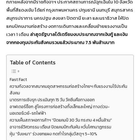
กภายหลังจากมีราชกิจจาฯ ประกาศสถานการณ์ฉุกเฉินใน 10 จังหวัด
พื้นที่สีแดงเข้ม ได้แก่ กรุงเทพมหานคร ปทุมธานี นนทบุรี สมุทรสาคร
สมุทรปราการ นครปฐม สงขลา ปัตตานี ยะลา และนราธิวาส ให้ปิด
แคมป์คนงานก่อสร้าง งดการเดินทางและเคลื่อนย้ายแรงงานเป็น
เวลา 1 เดือน
ล่าสุดรัฐบาลได้เตรียมงบประมาณจากเงินกู้ และเงิน
จากกองทุนประกันสังคมรวมแล้วประมาณ 7.5 พันล้านบาท
Table of Contents
Fast Fact
ความกังวลจากสมาคมอุตสาหกรรมก่อสร้างไทยฯ กับแรงงานไร้ประกัน
สังคม
มาตรการเชิงรุก ประเมินทุก 15 วัน วัคซีนคือทางออก
อาฟเตอร์ช็อก สู่โครงการก่อสร้างทั้งเล็กและใหญ่ ทางด่วน-
มอเตอร์เวย์-รถไฟฟ้า
ความเห็นสภาหอการค้าฯ “ปิดแคมป์ 30 วัน กระทบ 4 หมื่นล้าน”
อาจารย์วิศวกรรม เตือน! ปิดแคมป์กะทันหัน หวั่นโศกนาฏกรรม
หุ้น “รับเหมา” ร่วงยกแผง กดกำไรกลุ่มวัสดุฯ 5–10%