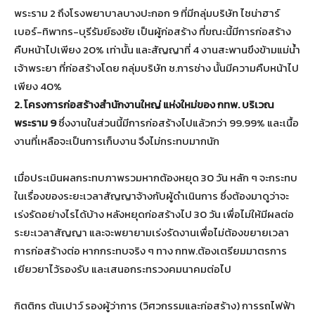
พระราม 2 ถึงโรงพยาบาลบางปะกอก 9 ที่มีกลุ่มบริษัท ไชน่าฮาร์
เบอร์-ทิพากร-บุรีรัมย์ธงชัย เป็นผู้ก่อสร้าง ที่ขณะนี้มีการก่อสร้าง
คืบหน้าไปเพียง 20% เท่านั้น และสัญญาที่ 4 งานสะพานขึงข้ามแม่น้ำ
เจ้าพระยา ที่ก่อสร้างโดย กลุ่มบริษัท ช.การช่าง นั้นมีความคืบหน้าไป
เพียง 40%
2. โครงการก่อสร้างสำนักงานใหญ่ แห่งใหม่ของ กทพ. บริเวณ
พระราม 9
ซึ่งงานในส่วนนี้มีการก่อสร้างไปแล้วกว่า 99.99% และเนื้อ
งานที่เหลือจะเป็นการเก็บงาน จึงไม่กระทบมากนัก
เมื่อประเมินผลกระทบภาพรวมหากต้องหยุด 30 วัน หลัก ๆ จะกระทบ
ในเรื่องของระยะเวลาสัญญาจ้างกับผู้ดำเนินการ ซึ่งต้องมาดูว่าจะ
เร่งรัดอย่างไรได้บ้าง หลังหยุดก่อสร้างไป 30 วัน เพื่อไม่ให้มีผลต่อ
ระยะเวลาสัญญา และจะพยายามเร่งรัดงานเพื่อไม่ต้องขยายเวลา
การก่อสร้างต่อ หากกระทบจริง ๆ ทาง กทพ.ต้องเตรียมมาตรการ
เยียวยาไว้รองรับ และเสนอกระทรวงคมนาคมต่อไป
กิตติกร ตันเปาว์ รองผู้ว่าการ (วิศวกรรมและก่อสร้าง) การรถไฟฟ้า