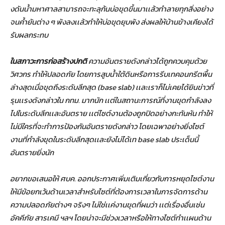
งดันน้ำมหาศาลสามารถจะทะลุก้นบ่อขุดขึ้นมาเเล้วทำลายทุกสิ่งอย่าง
จนค้ำยันต่าง ๆ พังลงเเล้วทำให้บ่อขุดยุบพัง ส่งผลให้บ้านข้างเคียงได้
รับผลกระทบ
ในสภาวะการก่อสร้างปกติ
ความอันตรายดังกล่าวได้ถูกควบคุมด้วย
วิศวกร ทำให้ปลอดภัย โดยการสูบน้ำใต้ดินหรือการรีบเทคอนกรีตพื้น
ล่างสุดเมื่อขุดถึงระดับลึกสุด (
base slab)
เเละเราก็ไม่เคยได้ยินข่าวที่
รุนเเรงดังกล่าวใน กทม. มากนัก เเต่ในสถานะการณ์ที่งานขุดกำลังลง
ไปในระดับลึกเเละอันตราย เเต่ไซต์งานต้องถูกปิดอย่างกะทันหัน ทำให้
ไม่มีใครที่จะทำการป้องกันอันตรายดังกล่าว โดยเฉพาอย่างยิ่งไซต์
งานที่กำลังขุดในระดับลึกสุดเเละยังไม่ได้เท
base slab
ประเด็นนี้
อันตรายยิ่งนัก
อยากขอเสนอให้ ศบค. ออกประกาศเพิ่มเติมเกี่ยวกับการหยุดไซต์งาน
ให้มีข้อยกเว้นด้านเวลาสำหรับไซต์ที่ต้องการเวลาในการจัดการด้าน
ความปลอดภัยต่างๆ จริงๆ ไม่ใช่เเค่งานขุดที่ผมว่า เเต่เรื่องอื่นเช่น
อัคคีภัย สารเคมี ฯลฯ โดยน่าจะมีช่วงเวลาหรือให้ทางไซต์ทำเเผนด้าน