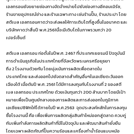
เอลทรอนยังขยายช่องทางจัดจำหน่ายไปยังช่องทางอีคอมเมิร์ซ,
ร้านขายอุปกรณ์ช่าง และร้านเฉพาะทาง เช่นร้านปั๊ม, ร้านประปา โดย
สตีเบล เอลทรอนคาดว่าจะส่งผลให้การเติบโตที่สูงขึ้นในอนาคต และ
บริษัทคาดว่าสิ้นปี พ.ศ.2561นี้จะมีเติบโตในภาพรวมกว่า 20
เปอร์เซ็นต์
สตีเบล เอลทรอน ก่อตั้งในปีพ.ศ. 2467 ที่ประเทศเยอรมนี ปัจจุบันมี
การดำเนินธุรกิจในประเทศไทยที่จังหวัดพระนครศรีอยุธยา
ถึง 2 โรงงานด้วยกัน โดยมุ่งเน้นการผลิตเพื่อตลาดใน
ประเทศไทย และส่งออกไปยังตลาดสำคัญอื่นๆในเอเชียตะวันออก
เฉียงใต้ เมื่อต้นปี พ.ศ. 2561 ได้มีการลงทุนกับโรงงานที่ 2 ของสตี
เบล เอลทรอน ประเทศไทย ด้วยเงินทุนกว่า 200 ล้านบาท โดยมีเป้า
หมายเพื่อเป็นศูนย์กลางของการผลิตและการส่งออกในภูมิภาค
เอเชียแปซิฟิกให้ได้ภายในปี พ.ศ.2563 จุดประสงค์หลักในการลงทุน
ซื้อโรงงานนี้ คือ เพื่อเพิ่มการผลิตกลุ่มสินค้าใหม่ออกสู่ตลาด ควบคู่
กับเพิ่มกำลังการผลิตสินค้าที่มีในปัจจุบัน และพัฒนาสินค้ายั่งยืน
โดยเฉพาะผลิตภัณฑ์ปั๊มความร้อนและเครื่องทำน้ำร้อนแบบหม้อ