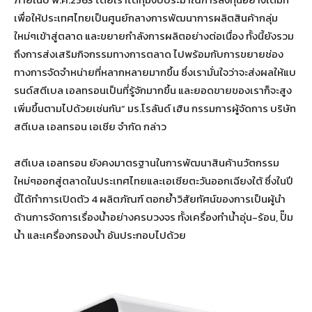
เพื่อให้ประเทศไทยเป็นศูนย์กลางการพัฒนาการผลิตสินค้ากลุ่ม
ใหม่ๆเข้าสู่ตลาด และขยายกำลังการผลิตอย่างต่อเนื่อง ทั้งนี้ยังรวม
ถึงการส่งเสริมกิจกรรมทางการตลาด ไปพร้อมกับการขยายช่อง
ทางการจัดจำหน่ายที่หลากหลายมากขึ้น ซึ่งเรามั่นใจว่าจะส่งผลให้แบ
รนด์สตีเบล เอลทรอนเป็นที่รู้จักมากขึ้น และยอดขายของเราก็จะสูง
เพิ่มขึ้นตามไปด้วยเช่นกัน” มร.โรลันด์ เฮิน กรรมการผู้จัดการ บริษัท
สตีเบล เอลทรอน เอเซีย จำกัด กล่าว
สตีเบล เอลทรอน ยังคงมาตรฐานในการพัฒนาสินค้านวัตกรรม
ใหม่ๆออกสู่ตลาดในประเทศไทยและเอเซียตะวันออกเฉียงใต้ ซึ่งในปี
นี้ได้ทำการเปิดตัว 4 ผลิตภัณฑ์ ตอกย้ำวิสัยทัศน์ของการเป็นผู้นำ
ด้านการจัดการเรื่องน้ำอย่างครบวงจร ทั้งเครื่องทำน้ำอุ่น-ร้อน, ปั๊ม
น้ำ และเครื่องกรองน้ำ อันประกอบไปด้วย