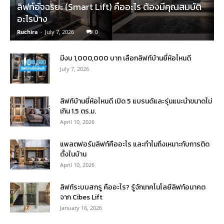
ลิฟท์อัจฉริยะ (Smart Lift) คืออะไร ต้องมีคุณสมบัติ
อะไรบ้าง
Ruchira
-
July 7, 2026
0
มีงบ 1,000,000 บาท เลือกลิฟท์บ้านยี่ห้อไหนดี
July 7, 2026
ลิฟท์บ้านยี่ห้อไหนดี เปิด 5 แบรนด์และรุ่นแนะนำขนาดไม่
เกิน 1.5 ตร.ม.
April 10, 2026
แพลตฟอร์มลิฟท์คืออะไร และทำไมถึงเหมาะกับการติด
ตั้งในบ้าน
April 10, 2026
ลิฟท์ระบบสกรู คืออะไร? รู้จักเทคโนโลยีลิฟท์อนาคต
จาก Cibes Lift
January 16, 2026