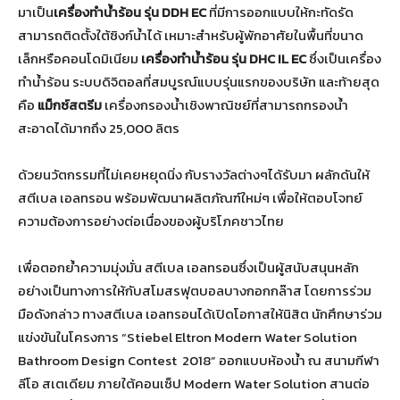
มาเป็น
เครื่องทำน้ำร้อน รุ่น
DDH EC
ที่มีการออกแบบให้กะทัดรัด
สามารถติดตั้งใต้ซิงก์น้ำได้ เหมาะสำหรับผู้พักอาศัยในพื้นที่ขนาด
เล็กหรือคอนโดมิเนียม
เครื่องทำน้ำร้อน รุ่น
DHC IL EC
ซึ่งเป็นเครื่อง
ทำน้ำร้อน ระบบดิจิตอลที่สมบูรณ์แบบรุ่นแรกของบริษัท และท้ายสุด
คือ
แม็กซ์สตรีม
เครื่องกรองน้ำเชิงพาณิชย์ที่สามารถกรองน้ำ
สะอาดได้มากถึง 25,000 ลิตร
ด้วยนวัตกรรมที่ไม่เคยหยุดนิ่ง กับรางวัลต่างๆได้รับมา ผลักดันให้
สตีเบล เอลทรอน พร้อมพัฒนาผลิตภัณฑ์ใหม่ๆ เพื่อให้ตอบโจทย์
ความต้องการอย่างต่อเนื่องของผู้บริโภคชาวไทย
เพื่อตอกย้ำความมุ่งมั่น สตีเบล เอลทรอนซึ่งเป็นผู้สนับสนุนหลัก
อย่างเป็นทางการให้กับสโมสรฟุตบอลบางกอกกล๊าส โดยการร่วม
มือดังกล่าว ทางสตีเบล เอลทรอนได้เปิดโอกาสให้นิสิต นักศึกษาร่วม
แข่งขันในโครงการ “Stiebel Eltron Modern Water Solution
Bathroom Design Contest 2018” ออกแบบห้องน้ำ ณ สนามกีฬา
ลีโอ สเตเดียม ภายใต้คอนเซ็ป Modern Water Solution สานต่อ