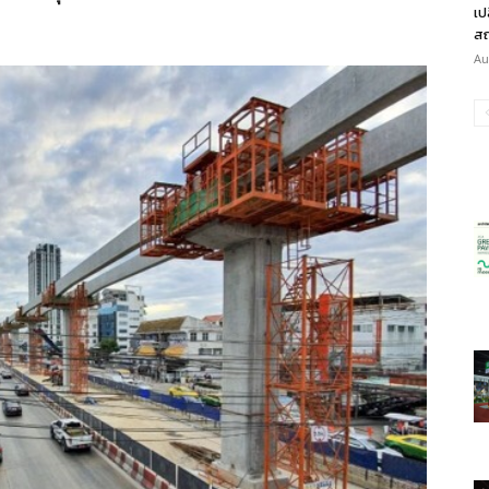
เป
สถ
Au