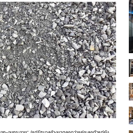
ระจุก-จนกระจาย” (แต่รัฐบาลอ้างมาตลอดว่าแค่ชะลอตัวแต่ยัง