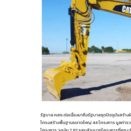
รัฐบาล คสช.ต่อเนื่องมาถึงรัฐบาลชุดปัจจุบันสร้า
โครงสร้างพื้นฐานขนาดใหญ่ 44 โครงการ มูลค่ารวม 
โครงการ วงเงิน 7.82 แสนล้านบาทโครงการที่คณะรัฐ