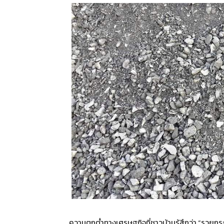
ความตกต่ำทางเศรษฐกิจที่ชาวบ้านรู้สึกว่า “รวยก