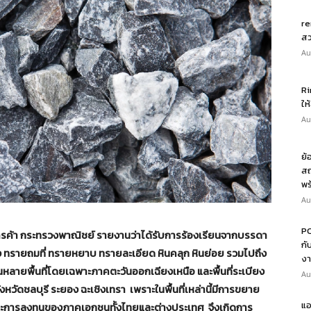
re
สว
Au
Ri
ให
Au
ย้
สถ
พร
Au
PO
ค้า กระทรวงพาณิชย์ รายงานว่าได้รับการร้องเรียนจากบรรดา
กั
กรัง ทรายถมที่ ทรายหยาบ ทรายละเอียด หินคลุก หินย่อย รวมไปถึง
งา
ายพื้นที่โดยเฉพาะภาคตะวันออกเฉียงเหนือ และพื้นที่ระเบียง
Au
หวัดชลบุรี ระยอง ฉะเชิงเทรา เพราะในพื้นที่เหล่านี้มีการขยาย
แอ
และการลงทุนของภาคเอกชนทั้งไทยและต่างประเทศ จึงเกิดการ