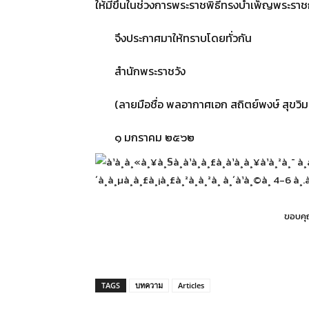
ให้มีขึ้นในช่วงการพระราชพิธีทรงบําเพ็ญพระร
จึงประกาศมาให้ทราบโดยทั่วกัน
สำนักพระราชวัง
(ลายมือชื่อ พลอากาศเอก สถิตย์พงษ์ สุขวิม
๑ มกราคม ๒๕๖๒
ขอบคุ
TAGS
บทความ
Articles