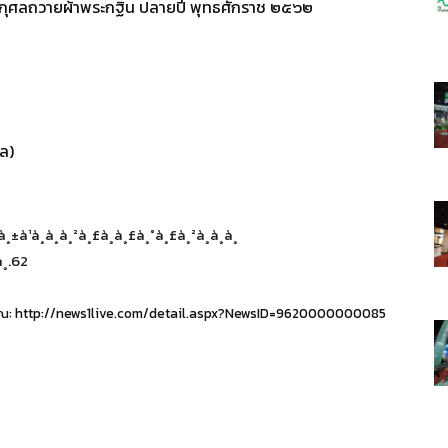
าชกุศลถวายผ้าพระกฐิน ปลายปี พุทธศักราช ๒๕๖๒
ล)
ณ: http://news1live.com/detail.aspx?NewsID=9620000000085