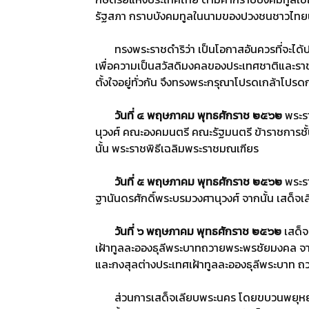
รัฐสภา กราบบังคมทูลในนามของปวงชนชาวไทยน
ทรงพระราชดําริว่า เป็นโอกาสอันควรที่จะได
เพื่อความเป็นสวัสดิมงคลของประเทศชาติและราชอ
ตั้งใจอยู่ทั่วกัน จึงทรงพระกรุณาโปรดเกล้าโปรดก
วันที่ ๔ พฤษภาคม พุทธศักราช ๒๕๖๒
พระร
นุวงศ์ คณะองคมนตรี คณะรัฐมนตรี ข้าราชการชั
นั้น พระราชพิธีเฉลิมพระราชมณเฑียร
วันที่ ๕ พฤษภาคม พุทธศักราช ๒๕๖๒
พระรา
ฐานันดรศักดิ์พระบรมวงศานุวงศ์ จากนั้น เส
วันที่ ๖ พฤษภาคม พุทธศักราช ๒๕๖๒
เสด็จ
เฝ้าทูลละอองธุลีพระบาทถวายพระพรชัยมงคล จากน
และกงสุลต่างประเทศเฝ้าทูลละอองธุลีพระบาท
ส่วนการเสด็จเลียบพระนคร โดยขบวนพยุหยา