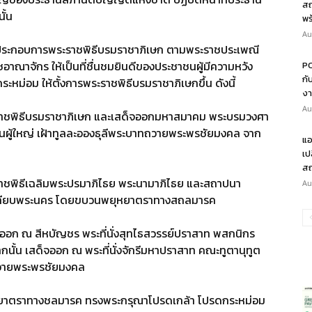
สถ
ั้น
พร
Au
้ประกอบการพระราชพิธีบรมราชาภิเษก ตามพระราชประเพณี
าณาจักร ให้เป็นที่ชื่นชมยินดีของประชาชนผู้มีความหวัง
PO
กั
ระหม่อม ให้ตั้งการพระราชพิธีบรมราชาภิเษกขึ้น ดังนี้
งา
Au
าชพิธีบรมราชาภิเษก และเสด็จออกมหาสมาคม พระบรมวงศา
้นผู้ใหญ่ เฝ้าทูลละอองธุลีพระบาทถวายพระพรชัยมงคล จาก
แอ
เป
สถ
ชพิธีเฉลิมพระปรมาภิไธย พระนามาภิไธย และสถาปนา
Au
ด็จเลียบพระนคร โดยขบวนพยุหยาตราทางสถลมารค
ออก ณ สีหบัญชร พระที่นั่งสุทไธสวรรย์ปราสาท พสกนิกร
ั้น เสด็จออก ณ พระที่นั่งจักรีมหาปราสาท คณะทูตานุทูต
 ถวายพระพรชัยมงคล
ตราทางชลมารค ทรงพระกรุณาโปรดเกล้า โปรดกระหม่อม