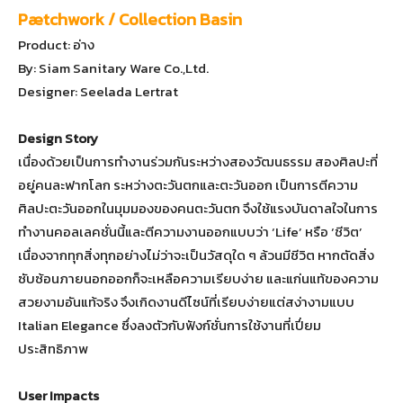
Pætchwork / Collection Basin
Product: อ่าง
By: Siam Sanitary Ware Co.,Ltd.
Designer: Seelada Lertrat
Design Story
เนื่องด้วยเป็นการทำงานร่วมกันระหว่างสองวัฒนธรรม สองศิลปะที่
อยู่คนละฟากโลก ระหว่างตะวันตกและตะวันออก เป็นการตีความ
ศิลปะตะวันออกในมุมมองของคนตะวันตก จึงใช้แรงบันดาลใจในการ
ทำงานคอลเลคชั่นนี้และตีความงานออกแบบว่า ‘Life’ หรือ ‘ชีวิต’
เนื่องจากทุกสิ่งทุกอย่างไม่ว่าจะเป็นวัสดุใด ๆ ล้วนมีชีวิต หากตัดสิ่ง
ซับซ้อนภายนอกออกก็จะเหลือความเรียบง่าย และแก่นแท้ของความ
สวยงามอันแท้จริง จึงเกิดงานดีไซน์ที่เรียบง่ายแต่สง่างามแบบ
Italian Elegance ซึ่งลงตัวกับฟังก์ชั่นการใช้งานที่เปี่ยม
ประสิทธิภาพ
User Impacts