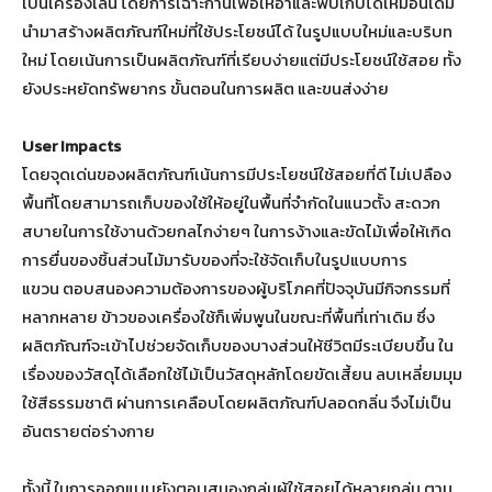
เป็นเครื่องเล่น โดยการเฉาะก้านเพื่อให้อ้าและพับเก็บได้เหมือนเดิม
นำมาสร้างผลิตภัณฑ์ใหม่ที่ใช้ประโยชน์ได้ ในรูปแบบใหม่และบริบท
ใหม่ โดยเน้นการเป็นผลิตภัณฑ์ที่เรียบง่ายแต่มีประโยชน์ใช้สอย ทั้ง
ยังประหยัดทรัพยากร ขั้นตอนในการผลิต และขนส่งง่าย
User Impacts
โดยจุดเด่นของผลิตภัณฑ์เน้นการมีประโยชน์ใช้สอยที่ดี ไม่เปลือง
พื้นที่โดยสามารถเก็บของใช้ให้อยู่ในพื้นที่จำกัดในแนวตั้ง สะดวก
สบายในการใช้งานด้วยกลไกง่ายๆ ในการง้างและขัดไม้เพื่อให้เกิด
การยื่นของชิ้นส่วนไม้มารับของที่จะใช้จัดเก็บในรูปแบบการ
แขวน ตอบสนองความต้องการของผู้บริโภคที่ปัจจุบันมีกิจกรรมที่
หลากหลาย ข้าวของเครื่องใช้ก็เพิ่มพูนในขณะที่พื้นที่เท่าเดิม ซึ่ง
ผลิตภัณฑ์จะเข้าไปช่วยจัดเก็บของบางส่วนให้ชีวิตมีระเบียบขึ้น ใน
เรื่องของวัสดุได้เลือกใช้ไม้เป็นวัสดุหลักโดยขัดเสี้ยน ลบเหลี่ยมมุม
ใช้สีธรรมชาติ ผ่านการเคลือบโดยผลิตภัณฑ์ปลอดกลิ่น จึงไม่เป็น
อันตรายต่อร่างกาย
ทั้งนี้ ในการออกแบบยังตอบสนองกลุ่มผู้ใช้สอยได้หลายกลุ่ม ตาม