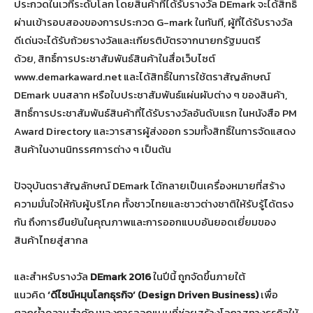
ประกวดในเวทีระดับโลก โดยสินค้าที่ได้รับรางวัล DEmark จะได้สิทธิ์
ผ่านเข้ารอบสองของการประกวด G-mark ในทันที, ผู้ที่ได้รับรางวัล
ดีเด่นจะได้รับถ้วยรางวัลและเกียรติบัตรจากนายกรัฐมนตรี
ด้วย, สิทธิ์การประชาสัมพันธ์สินค้าในสื่อเว็บไซต์
www.demarkaward.net และได้สิทธิ์ในการใช้ตราสัญลักษณ์
DEmark บนสลาก หรือใบประชาสัมพันธ์แผ่นผับต่าง ๆ ของสินค้า,
สิทธิ์การประชาสัมพันธ์สินค้าที่ได้รับรางวัลอันดับแรก ในหนังสือ PM
Award Directory และวารสารผู้ส่งออก รวมทั้งสิทธิ์ในการจัดแสดง
สินค้าในงานนิทรรศการต่าง ๆ เป็นต้น
ปัจจุบันตราสัญลักษณ์ DEmark ได้กลายเป็นเครื่องหมายที่สร้าง
ความมั่นใจให้กับผู้บริโภค ทั้งชาวไทยและชาวต่างชาติให้รับรู้ได้ตรง
กัน ถึงการยืนยันในคุณภาพและการออกแบบอันยอดเยี่ยมของ
สินค้าไทยสู่สากล
และสำหรับรางวัล
DEmark 2016
ในปีนี้ ถูกจัดขึ้นภายใต้
แนวคิด
‘ดีไซน์หมุนโลกธุรกิจ’ (Design Driven Business)
เพื่อ
ตอกย้ำความสำคัญของการออกแบบที่ช่วยสร้างโอกาสทางธุรกิจให้