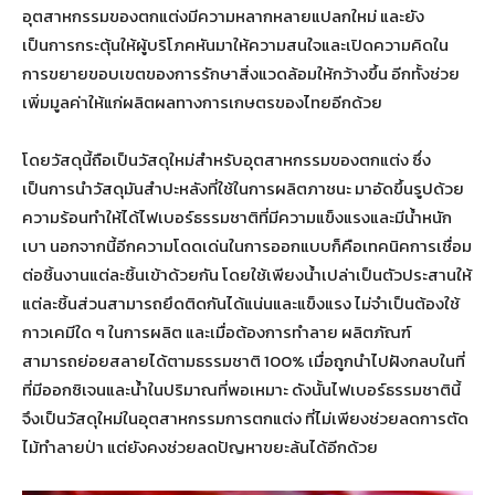
อุตสาหกรรมของตกแต่งมีความหลากหลายแปลกใหม่ และยัง
เป็นการกระตุ้นให้ผู้บริโภคหันมาให้ความสนใจและเปิดความคิดใน
การขยายขอบเขตของการรักษาสิ่งแวดล้อมให้กว้างขึ้น อีกทั้งช่วย
เพิ่มมูลค่าให้แก่ผลิตผลทางการเกษตรของไทยอีกด้วย
โดยวัสดุนี้ถือเป็นวัสดุใหม่สำหรับอุตสาหกรรมของตกแต่ง ซึ่ง
เป็นการนำวัสดุมันสำปะหลังที่ใช้ในการผลิตภาชนะ มาอัดขึ้นรูปด้วย
ความร้อนทำให้ได้ไฟเบอร์ธรรมชาติที่มีความแข็งแรงและมีน้ำหนัก
เบา นอกจากนี้อีกความโดดเด่นในการออกแบบก็คือเทคนิคการเชื่อม
ต่อชิ้นงานแต่ละชิ้นเข้าด้วยกัน โดยใช้เพียงน้ำเปล่าเป็นตัวประสานให้
แต่ละชิ้นส่วนสามารถยึดติดกันได้แน่นและแข็งแรง ไม่จำเป็นต้องใช้
กาวเคมีใด ๆ ในการผลิต และเมื่อต้องการทำลาย ผลิตภัณฑ์
สามารถย่อยสลายได้ตามธรรมชาติ 100% เมื่อถูกนำไปฝังกลบในที่
ที่มีออกซิเจนและน้ำในปริมาณที่พอเหมาะ ดังนั้นไฟเบอร์ธรรมชาตินี้
จึงเป็นวัสดุใหม่ในอุตสาหกรรมการตกแต่ง ที่ไม่เพียงช่วยลดการตัด
ไม้ทำลายป่า แต่ยังคงช่วยลดปัญหาขยะล้นได้อีกด้วย