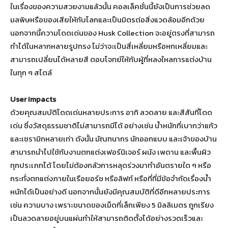
ในเรื่องของความสวยงามแล้วนั้น คอลเล็คชั่นนี้ยังเป็นการช่วยลด
มลพิษหรือของเสียให้กับโลกและเป็นมิตรต่อสิ่งแวดล้อมอีกด้วย
นอกจากนี้ความโดดเด่นของ Husk Collection จะอยู่ตรงที่สามารถ
ทำได้ในหลากหลายรูปทรง ไม่ว่าจะเป็นสี่เหลี่ยมหรือหกเหลี่ยมและ
สามารถเปลี่ยนได้หลายสี ตอบโจทย์ให้กับผู้ที่หลงใหลการแต่งบ้าน
ในทุก ๆ สไตล์
User Impacts
ด้วยคุณสมบัติโดดเด่นหลายประการ อาทิ ลวดลาย และสีสันที่โดด
เด่น ซึ่งวัสดุธรรมชาติไม่สามารถมีได้ อย่างเช่น น้ำหนักที่เบากว่าแก้ว
และเซรามิกหลายเท่า ดังนั้น มัณฑนากร นักออกแบบ และเจ้าของบ้าน
สามารถนำไปใช้กับงานตกแต่งเฟอร์นิเจอร์ ผนัง เพดาน และพื้นผิว
ทุกประเภทได้ โดยไม่ต้องกลัวการหลุดร่วงมาทำอันตรายใด ๆ หรือ
กระทั่งตกแต่งภายในเรือยอร์ช หรือลิฟท์ หรือที่ที่มีข้อจำกัดเรื่องน้ำ
หนักได้เป็นอย่างดี นอกจากนั้นยังมีคุณสมบัติที่ดีอีกหลายประการ
เช่น ความบาง เพราะขนาดของเม็ดที่เล็กเพียง 5 มิลลิเมตร ถูกเรียง
เป็นลวดลายอยู่บนแผ่นทำให้สามารถติดตั้งได้อย่างรวดเร็วและ