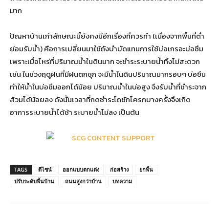
มาก
ปัญหาบ้านเก่าลักษณะนี้ยังคงมีอีกเรื่องที่ควรทำ (เนื่องจากพื้นที่ต่ำ
ย่อมรับน้ำ) คือการเปลี่ยนมาใช้ถังบำบัดแทนการใช้บ่อเกรอะบ่อซึม
เพราะเมื่อไหร่ที่ปริมาณน้ำในดินมาก จะชำระระบายน้ำทิ้งไม่สะดวก
เช่น ในช่วงฤดูฝนที่มีฝนตกชุก จะมีน้ำในดินปริมาณมากรอบๆ บ่อซึม
ทำให้น้ำในบ่อซึมออกได้น้อย ปริมาณน้ำในบ่อสูง จึงรับน้ำที่ชำระจาก
ส้วมได้น้อยลง ดังนั้นเวลาที่กดชำระโถชักโครกบางครั้งจึงเกิด
อาการระบายน้ำได้ช้า ระบายน้ำไม่ลง เป็นต้น
TAGS
ดีไซน์
ออกแบบตกแต่ง
ก่อสร้าง
ยกพื้น
ปรับระดับพื้นบ้าน
ถนนสูงกว่าบ้าน
บทความ