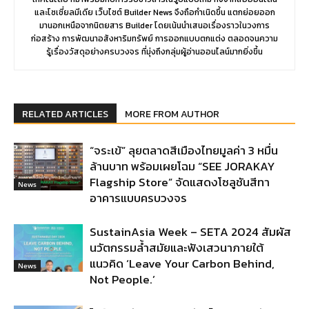
และโซเชี่ยลมีเดีย เว็บไซต์ Builder News จึงถือกำเนิดขึ้น แตกย่อยออก
มานอกเหนือจากนิตยสาร Builder โดยเน้นนำเสนอเรื่องราวในวงการ
ก่อสร้าง การพัฒนาอสังหาริมทรัพย์ การออกแบบตกแต่ง ตลอดจนความ
รู้เรื่องวัสดุอย่างครบวงจร ที่มุ่งถึงกลุ่มผู้อ่านออนไลน์มากยิ่งขึ้น
RELATED ARTICLES
MORE FROM AUTHOR
“จระเข้” ลุยตลาดสีเมืองไทยมูลค่า 3 หมื่น
ล้านบาท พร้อมเผยโฉม “SEE JORAKAY
Flagship Store” จัดแสดงโซลูชันสีทา
News
อาคารแบบครบวงจร
SustainAsia Week – SETA 2024 สัมผัส
นวัตกรรมล้ำสมัยและฟังเสวนาภายใต้
แนวคิด ‘Leave Your Carbon Behind,
News
Not People.’