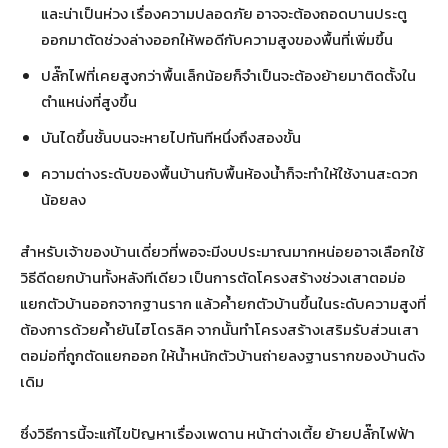
และน่าเป็นห่วง เรื่องความปลอดภัย อาจจะต้องถอดบานประตู
ออกมาตัดช่วงล่างออกให้พอดีกับความสูงของพื้นที่เพิ่มขึ้น
ปลั๊กไฟที่เคยสูงกว่าพื้นเล็กน้อยก็จำเป็นจะต้องย้ายมาติดตั้งใน
ตำแหน่งที่สูงขึ้น
บันไดขึ้นชั้นบนจะหายไปทันทีหนึ่งถึงสองขั้น
ความต่างระดับของพื้นบ้านกับพื้นห้องน้ำก็จะทำให้ใช้งานสะดวก
น้อยลง
สำหรับเจ้าของบ้านเดี่ยวที่พอจะมีงบประมาณมากหน่อยอาจเลือกใช้
วิธีดีดยกบ้านทั้งหลังทีเดียว เป็นการตัดโครงสร้างช่วงเสาตอม่อ
แยกตัวบ้านออกจากฐานราก แล้วค้ำยกตัวบ้านขึ้นในระดับความสูงที่
ต้องการด้วยค้ำยันไฮโดรลิค จากนั้นทำโครงสร้างเสริมรับส่วนเสา
ตอม่อที่ถูกตัดแยกออก ให้น้ำหนักตัวบ้านถ่ายลงฐานรากของบ้านดัง
เดิม
ซึ่งวิธีการนี้จะแก้ไขปัญหาเรื่องเพดาน หน้าต่างเตี้ย ย้ายปลั๊กไฟฟ้า