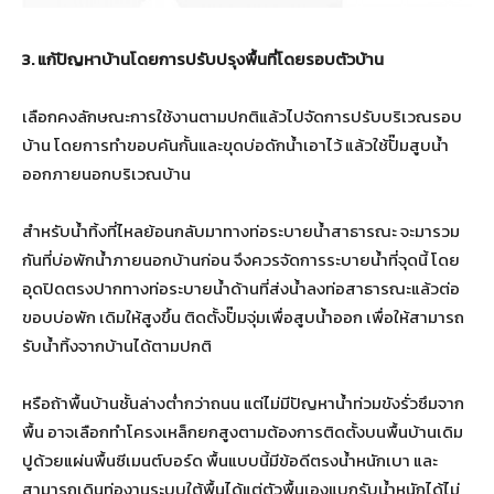
3. แก้ปัญหาบ้านโดยการปรับปรุงพื้นที่โดยรอบตัวบ้าน
เลือกคงลักษณะการใช้งานตามปกติแล้วไปจัดการปรับบริเวณรอบ
บ้าน โดยการทำขอบคันกั้นและขุดบ่อดักน้ำเอาไว้ แล้วใช้ปั๊มสูบน้ำ
ออกภายนอกบริเวณบ้าน
สำหรับน้ำทิ้งที่ไหลย้อนกลับมาทางท่อระบายน้ำสาธารณะ จะมารวม
กันที่บ่อพักน้ำภายนอกบ้านก่อน จึงควรจัดการระบายน้ำที่จุดนี้ โดย
อุดปิดตรงปากทางท่อระบายน้ำด้านที่ส่งน้ำลงท่อสาธารณะแล้วต่อ
ขอบบ่อพัก เดิมให้สูงขึ้น ติดตั้งปั๊มจุ่มเพื่อสูบน้ำออก เพื่อให้สามารถ
รับน้ำทิ้งจากบ้านได้ตามปกติ
หรือถ้าพื้นบ้านชั้นล่างต่ำกว่าถนน แต่ไม่มีปัญหาน้ำท่วมขังรั่วซึมจาก
พื้น อาจเลือกทำโครงเหล็กยกสูงตามต้องการติดตั้งบนพื้นบ้านเดิม
ปูด้วยแผ่นพื้นซีเมนต์บอร์ด พื้นแบบนี้มีข้อดีตรงน้ำหนักเบา และ
สามารถเดินท่องานระบบใต้พื้นได้แต่ตัวพื้นเองแบกรับน้ำหนักได้ไม่