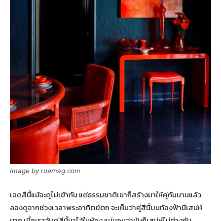
Image by ruemag.com
เฉดสีนี้แม้จะดูไม่เข้ากัน แต่ธรรมชาติเขาก็สร้างมาให้คู่กันนานแล้ว
ลองดูจากช่วงเวลาพระอาทิตย์ตก จะเห็นว่าคู่สีนี้บนท้องฟ้ามีเสน่ห์
มาก เมื่อเราจับคู่สีนี้มาไว้ในห้อง แน่นอนว่ามันก็เสน่ห์ไม่ต่างกัน