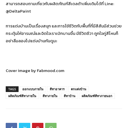
สามารถสอบถามเกี่ยวกับผลิตภัณฑ์สีเดลต้าเพิ่มเติมได้ที่ Line:
@DeltaPaint
การแต่งบ้านเป็นเรื่องสนุก และการใช้ชีวิตกับพื้นที่ที่มีสีสันมีส่วนช่วย
กระตุ้นให้อารมณ์และจิตใจเราเบิกบานขึ้น มีชีวิตชีวา ถูกใจคู่สีไหนก็
อย่าลืมลองไปแต่งบ้านกันดูนะ
Cover image by Fabmood.com
TAGS
ออกแบบภายใน
สีทาอาคาร
ตกแต่งบ้าน
ผลิตภัณฑ์สีทาภายใน
สีทาภายใน
สีทาบ้าน
ผลิตภัณฑ์สีทาภายนอก