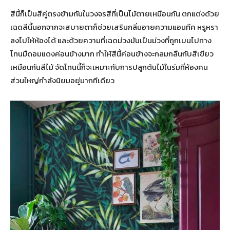
สีนี้ก็เป็นสีคู่ตรงข้ามกันในวงจรสีที่เป็นไม้ตายเหมือนกัน ตกแต่งด้วย
เฉดสีนี้นอกจากจะสบายตาก็ช่วยเสริมกลิ่นอายความแอนทีค หรูหรา
ลงไปให้ห้องได้ และด้วยความที่เฉดม่วงมันเป็นม่วงที่ถูกเบนไปทาง
โทนมืดอมแดงค่อนข้างมาก ทำให้สีนี้ค่อนข้างจะกลมกลืนกับสีเขียว
เหมือนกันสีไม้ จัดโทนนี้ก็จะเหมาะกับการปลูกต้นไม้ในร่มที่ห้องคน
ส่วนใหญ่กำลังนิยมอยู่มากทีเดียว