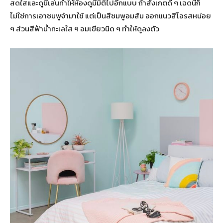
สดใสและดูขี้เล่นทำให้ห้องดูมีมิติไปอีกแบบ ถ้าสังเกตดี ๆ เฉดนี้ก็
ไม่ใช่การเอาชมพูจ๋ามาใช้ แต่เป็นสีชมพูอมส้ม ออกแนวสีโอรสหน่อย
ๆ ส่วนสีฟ้าน้ำทะเลใส ๆ อมเขียวนิด ๆ ทำให้ดูลงตัว