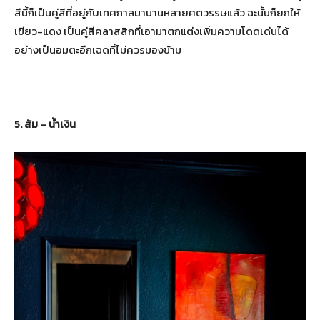
สีนี้ก็เป็นคู่สีที่อยู่กับเทศกาลมานานหลายศตวรรษแล้ว ฉะนั้นก็ยกให้
เขียว-แดง เป็นคู่สีคลาสสิกที่เอามาตกแต่งเพิ่มความโดดเด่นได้
อย่างเป็นอมตะอีกเฉดที่ไม่ควรมองข้าม
5. ส้ม – น้ำเงิน