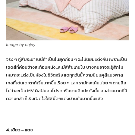
Image by ohjoy
จริง ๆ คู่สีประมาณนี้ถ้าเป็นในยุคก่อน ๆ จะไม่นิยมแต่งกัน เพราะเป็น
เฉดสีที่ค่อนข้างสะท้อนผนังและมีสีสันเกินไป บางคนอาจจะรู้สึกไม่
เหมาะจะแต่งเป็นห้องในชีวิตจริง แต่ทุกวันนี้ความนิยมคู่สีแนวพาส
เทลที่เด่นเตะตาก็เริ่มมากขึ้นเรื่อย ๆ และเรามักจะเห็นบ่อย ๆ ตามสื่อ
ไม่ว่าจะเป็น MV ศิลปินคนโปรดหรืองานศิลปะ ดังนั้น คนส่วนมากที่มี
ความกล้า ก็เริ่มเปิดใจใช้สีนี้ตกแต่งบ้านกันมากขึ้นแล้ว
4. เขียว – แดง