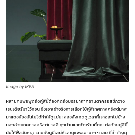
Image by IKEA
หลายคนพอพูดถึงคู่สีนี้ต้องคิดถึงบรรยากาศซานตาครอสขี่กวาง
เรนเดียร์มาไว้ก่อน ซึ่งเอาเข้าจริงการเลือกใช้คู่สีเทศกาลคริสต์มาส
มาแต่งห้องมันไม่ได้ทำให้ดูแย่นะ ลองสังเกตดูเวลาที่เราออกไปข้าง
นอกช่วงเทศกาลคริสต์มาสสิ ทุกบ้านและห้างร้านที่ตกแต่งด้วยคู่สีนี้
มันให้ฟีลวันหยุดแถมยังดูมีเสน่ห์และดูแพงเอามาก ๆ เลย ที่สำคัญคู่