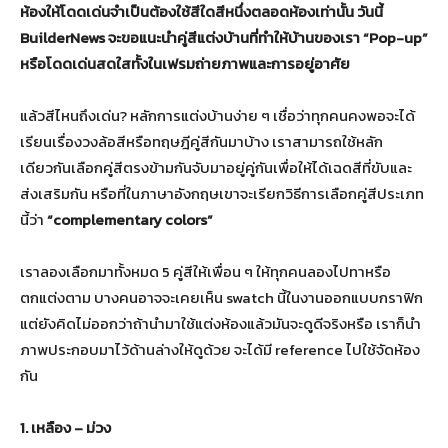
ห้องให้โดดเด่นจำเป็นต้องใช้สีใดสีหนึ่งตลอดห้องเท่านั้น วันนี้
BuilderNews จะขอแนะนำคู่สีแต่งบ้านที่ทำให้บ้านของเรา “Pop-up”
หรือโดดเด่นสดใสทั้งในเฟรมถ่ายภาพและการอยู่อาศัย
แล้วสีไหนถึงเด่น? หลักการแต่งบ้านง่าย ๆ เชื่อว่าทุกคนคงพอจะได้
เรียนเรื่องวงล้อสีหรือทฤษฎีคู่สีกันมาบ้าง เราสามารถใช้หลัก
เดียวกันเลือกคู่สีตรงข้ามกันจับมาอยู่คู่กันเพื่อให้ได้เฉดสีที่ขับและ
ส่งเสริมกัน หรือที่ในภาษาอังกฤษเขาจะเรียกวิธีการเลือกคู่สีประเภท
นี้ว่า
“complementary colors”
เราลองเลือกมาทั้งหมด 5 คู่สีให้เพื่อน ๆ ให้ทุกคนลองไปทาหรือ
ตกแต่งตาม บางคนอาจจะเคยเห็น swatch นี้ในงานออกแบบกราฟิก
แต่ยังคิดไม่ออกว่าถ้านำมาใช้แต่งห้องแล้วมันจะดูดีจริงหรือ เราก็นำ
ภาพประกอบมาไว้ด้านล่างให้ดูด้วย จะได้มี reference ไปใช้จัดห้อง
กัน
1. เหลือง – ม่วง