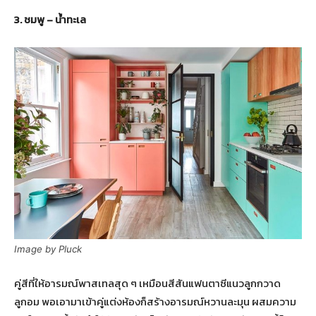
3. ชมพู – น้ำทะเล
Image by Pluck
คู่สีที่ให้อารมณ์พาสเทลสุด ๆ เหมือนสีสันแฟนตาซีแนวลูกกวาด
ลูกอม พอเอามาเข้าคู่แต่งห้องก็สร้างอารมณ์หวานละมุน ผสมความ