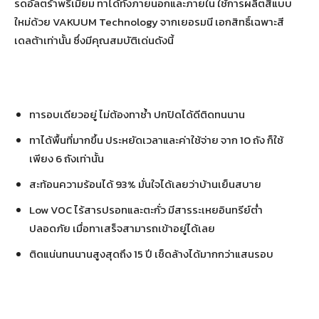
รดอัลตร้าพรีเมียม ทาได้ทั้งภายนอกและภายใน ใช้การผลิตสีแบบ
ใหม่ด้วย VAKUUM Technology จากเยอรมนี เอกสิทธิ์เฉพาะสี
เดลต้าเท่านั้น ซึ่งมีคุณสมบัติเด่นดังนี้
ทารอบเดียวอยู่ ไม่ต้องทาซ้ำ ปกปิดได้ดีติดทนนาน
ทาได้พื้นที่มากขึ้น ประหยัดเวลาและค่าใช้จ่าย จาก 10 ถัง ก็ใช้
เพียง 6 ถังเท่านั้น
สะท้อนความร้อนได้ 93% มั่นใจได้เลยว่าบ้านเย็นสบาย
Low VOC ไร้สารปรอทและตะกั่ว มีสารระเหยอินทรีย์ต่ำ
ปลอดภัย เมื่อทาเสร็จสามารถเข้าอยู่ได้เลย
ติดแน่นทนนานสูงสุดถึง 15 ปี เช็ดล้างได้มากกว่าแสนรอบ