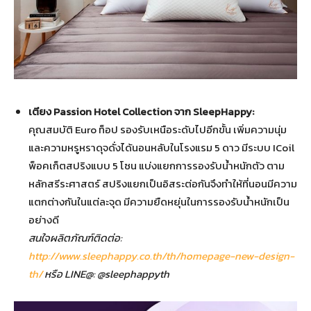
เตียง
Passion Hotel Collection
จาก
SleepHappy:
คุณสมบัติ Euro ท็อป รองรับเหนือระดับไปอีกขั้น เพิ่มความนุ่ม
และความหรูหราดุจดั่งได้นอนหลับในโรงแรม 5 ดาว มีระบบ ICoil
พ็อคเก็ตสปริงแบบ 5 โซน แบ่งแยกการรองรับน้ำหนักตัว ตาม
หลักสรีระศาสตร์ สปริงแยกเป็นอิสระต่อกันจึงทำให้ที่นอนมีความ
แตกต่างกันในแต่ละจุด มีความยืดหยุ่นในการรองรับน้ำหนักเป็น
อย่างดี
สนใจผลิตภัณฑ์ติดต่อ
:
http://www.sleephappy.co.th/th/homepage-new-design-
th/
หรือ
LINE@: @sleephappyth