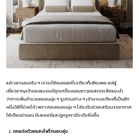
แม้เวลานอนจริง ๆ เราจะใช้หมอนแค่ใบเดียวก็เพียงพอ แต่ผู้
เชี่ยวชาญเจ้าของแบรนด์ชุดเครื่องนอนชาวออสเตรเลียแนะนำ
ว่าการเพิ่มจำนวนหมอนนุ่ม ๆ รูปทรงต่าง ๆ เข้ามาบนเตียงก็เป็นอีก
หนึ่งวิธีที่ช่วยได้ เพราะกองหมอนนุ่ม ๆ ไล่ระดับช่วยเสริมบรรยากาศ
ให้เตียงน่านอน มีเลเยอร์และดูหรูหรามีระดับยิ่งขึ้น
ตกแต่งด้วยแสงไฟโทนอบอุ่น