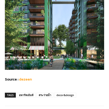
Source :
dezeen
TAGS
อพาร์ทเม้นท์
สระว่ายน้ำ
decor&design