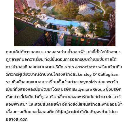
คอนเซ็ปต์การออกแบบของสระว่ายน้ำลอยฟ้าแห่งนี้ตั้งใจให้ออกมา
ดูคล้ายกับอควาเรี่ยม ทั้งนี้ขั้นตอนการออกแบบดำเนินขึ้นภายใต้
การนำของทีมออกแบบจากบริษัท Arup Associates พร้อมด้วยทีม
วิศวกรผู้เชี่ยวชาญด้านงานโครงสร้าง Eckersley O’ Callaghan
รวมถึงนักออกแบบอควาเรี่ยมชั้นนำอย่าง Reynolds ส่วนอพาร์ท
เม้นท์ทั้งสองหลังนั้นพัฒนาโดย บริษัท Ballymore Group ซึ่งบริษัท
ดังกล่าวนี้ยังมีหน้าที่ดูแลบริบทอื่นๆ ของอพาร์ทเม้นท์ด้วย เช่น บาร์
ลอยฟ้า สปา และสวนส้มลอยฟ้า อีกทั้งยังมีแผนสร้างสะพานลอยฟ้า
เชื่อมทางเดินของทั้งสองตึก ให้ผู้อยู่อาศัยได้เดินสัญจรข้ามไปมา
อย่างสะดวก