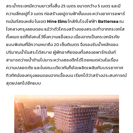
สระน้ำกระจกมีความยาวทั้งสิ้น 25 เมตร ขนาดกว้าง 5 เมตร และมี
ความลึกอยู่ที่ 3 เมตร ก่อสร้างอยู่ดานฟ้าชั้นบนระหว่างอาคารอพาร์
ทเม้นท์สองหลัง ในเขต
Nine Elms
ใกล้กับโรงไฟฟ้า
Battersea
ณ
ใจกลางกรุงลอนดอน แม้ว่าตัวโครงสร้างของสระจะทำจากกระจกใส
ทั้งหมด แต่ก็ยังคงไว้ซึ่งความแข็งแรง เนื่องจากเป็นกระจกนิรภัย
แบบพิเศษที่มีความหนาถึง 20 เซ็นติเมตร จึงรองรับน้ำหนักของ
ปริมาณน้ำในสระได้สบาย ผู้พักอาศัยของทั้งสองอพาร์ทเม้นท์
สามารถว่ายน้ำข้ามไปมาระหว่างสองตึกได้โดยหมดห่วงในเรื่อง
ความปลอดภัย และในขณะเดียวกันก็ยังเพลิดเพลินกับบรรยากาศ
ทิวทัศน์ของกรุงลอนดอนจากเบื้องบน เรียกได้ว่าสร้างประสบการณ์
สุดแปลกไปอีกแบบ