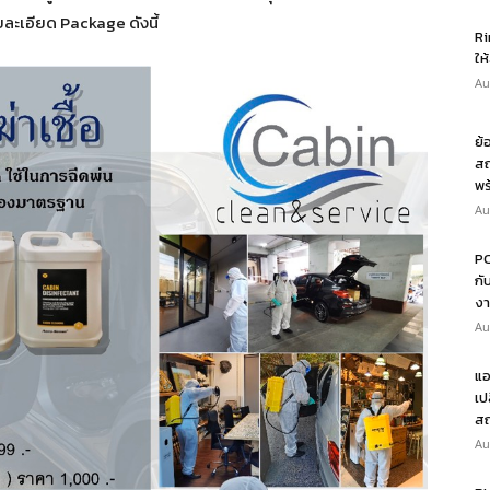
ละเอียด Package ดังนี้
Ri
ให
Au
ย้
สถ
พร
Au
PO
กั
งา
Au
แอ
เป
สถ
Au