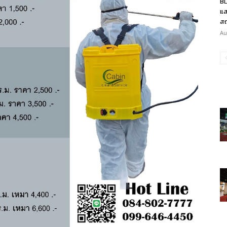
BL
แส
สถ
Au