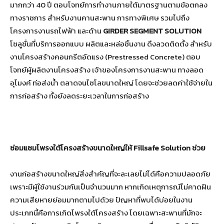
มากกว่า 40 ปี ตอบโจทย์การทำงานภายใต้มาตรฐานตามข้อตกลง
ทางราชการ สำหรับงานคานสะพาน การทางพิเศษ รวมไปถึง
โครงการงานรถไฟฟ้า และด้าน
GIRDER SEGMENT SOLUTION
โซลูชั่นที่บริการออกแบบ ผลิตและหล่อชิ้นงาน ดึงลวดติดตั้ง สำหรับ
งานโครงสร้างคอนกรีตอัดแรง (Prestressed Concrete) ตอบ
โจทย์ผู้ผลิตงานโครงสร้าง เจ้าของโครงการงานสะพาน ทางลอด
อุโมงค์ ท่อส่งน้ำ ตลาดจนไซโลขนาดใหญ่ โดยจะช่วยลดค่าใช้จ่ายใน
การก่อสร้าง ทั้งยังลดระยะเวลาในการก่อสร้าง
ซ่อมแซมโพรงใต้โครงสร้างขนาดใหญ่ให้
Fillsafe Solution
ช่วย
งานก่อสร้างขนาดใหญ่สิ่งสำคัญที่จะละเลยไม่ได้คือความปลอดภัย
เพราะมีผู้ใช้งานร่วมกันเป็นจำนวนมาก หากเกิดเหตุการณ์ไม่คาดฝัน
ความเสียหายย่อมมากตามไปด้วย ปัญหาที่พบได้บ่อยในงาน
ประเภทนี้คือการเกิดโพรงใต้โครงสร้าง โดยเฉพาะสะพานที่มักจะ