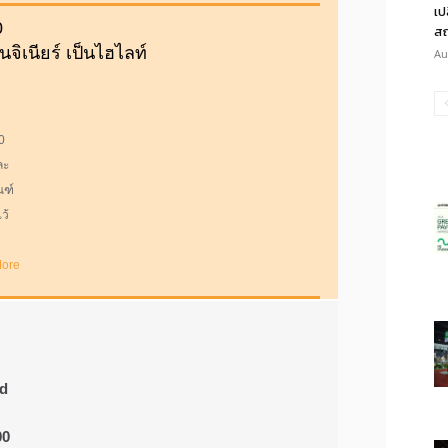
เป
สถ
Au