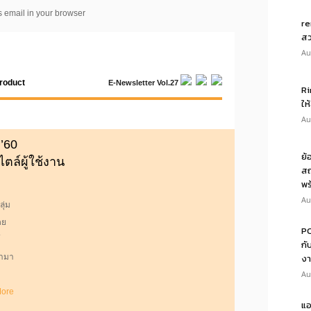
re
สว
Au
Ri
ให
Au
ย้
สถ
พร
Au
PO
กั
งา
Au
แอ