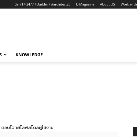
02-717-2477 #Builder / #architect25
E-Magazine
About US
Work with
S
KNOWLEDGE
อบโจทย์ไลฟ์สไตล์ผู้ใช้งาน