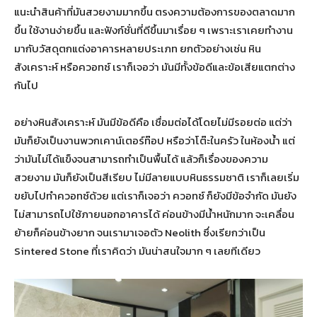
แนะนำสินค้าที่มันสวยงามมากขึ้น ตรงความต้องการของตลาดมาก
ขึ้น ใช้งานง่ายขึ้น และฟังก์ชั่นที่ดีขึ้นมาเรื่อย ๆ เพราะเราเคยทำงาน
มากับวัสดุตกแต่งอาคารหลายประเภท ยกตัวอย่างเช่น หิน
สังเคราะห์ หรือควอทซ์ เราก็เจอว่า มันมีทั้งข้อดีและข้อเสียแตกต่าง
กันไป
อย่างหินสังเคราะห์ มันมีข้อดีคือ เชื่อมต่อได้โดยไม่มีรอยต่อ แต่ว่า
มันก็ยังเป็นงานพวกเคาน์เตอร์ท๊อป หรือว่าโต๊ะในครัว ในห้องน้ำ แต่
ว่ามันไม่ได้แข็งจนสามารถทำเป็นพื้นได้ แล้วก็เรื่องของความ
สวยงาม มันก็ยังเป็นสีเรียบ ไม่มีลายแบบหินธรรมชาติ เราก็เลยเริ่ม
ขยับไปทำควอทซ์ด้วย แต่เราก็เจอว่า ควอทซ์ ก็ยังมีข้อจำกัด มันยัง
ไม่สามารถไปใช้ภายนอกอาคารได้ ค่อนข้างมีน้ำหนักมาก จะเคลื่อน
ย้ายก็ค่อนข้างยาก จนเรามาเจอตัว Neolith ซึ่งเรียกว่าเป็น
Sintered Stone ที่เราคิดว่า มันน่าสนใจมาก ๆ เลยทีเดียว