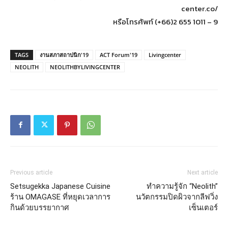
center.co/
หรือโทรศัพท์ (+66)2 655 1011 – 9
TAGS
งานสภาสถาปนิก'19
ACT Forum'19
Livingcenter
NEOLITH
NEOLITHBYLIVINGCENTER
Previous article
Next article
Setsugekka Japanese Cuisine
ทำความรู้จัก “Neolith”
ร้าน OMAGASE ที่หยุดเวลาการ
นวัตกรรมปิดผิวจากลีฟวิ่ง
กินด้วยบรรยากาศ
เซ็นเตอร์