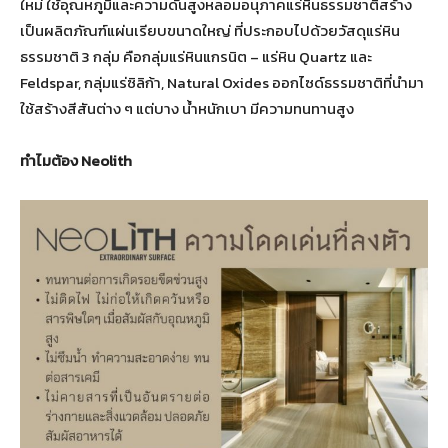
ใหม่ ใช้อุณหภูมิและความดันสูงหลอมอนุภาคแร่หินธรรมชาติสร้าง
เป็นผลิตภัณฑ์แผ่นเรียบขนาดใหญ่ ที่ประกอบไปด้วยวัสดุแร่หิน
ธรรมชาติ 3 กลุ่ม คือกลุ่มแร่หินแกรนิต – แร่หิน Quartz และ
Feldspar, กลุ่มแร่ซิลิก้า, Natural Oxides ออกไซด์ธรรมชาติที่นำมา
ใช้สร้างสีสันต่าง ๆ แต่บาง น้ำหนักเบา มีความทนทานสูง
ทำไมต้อง Neolith