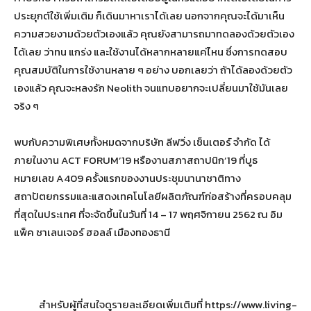
ประยุกต์ใช้เพิ่มเติม ก็เดินมาหาเราได้เลย นอกจากคุณจะได้มาเห็น
ความสวยงามด้วยตัวเองแล้ว คุณยังสามารถมาทดลองด้วยตัวเอง
ได้เลย ว่าทน แกร่ง และใช้งานได้หลากหลายแค่ไหน ซึ่งการทดสอบ
คุณสมบัติในการใช้งานหลาย ๆ อย่าง บอกเลยว่า ถ้าได้ลองด้วยตัว
เองแล้ว คุณจะหลงรัก Neolith จนแทบอยากจะเปลี่ยนมาใช้มันเลย
จริง ๆ
พบกับความพิเศษทั้งหมดจากบริษัท ลีฟวิ่ง เซ็นเตอร์ จำกัด ได้
ภายในงาน ACT FORUM’19 หรืองานสภาสถาปนิก’19 ที่บูธ
หมายเลข A409 ครั้งแรกของงานประชุมนานาชาติทาง
สถาปัตยกรรมและแสดงเทคโนโลยีผลิตภัณฑ์ก่อสร้างที่ครอบคลุม
ที่สุดในประเทศ ที่จะจัดขึ้นในวันที่ 14 – 17 พฤศจิกายน 2562 ณ อิม
แพ็ค ชาเลนเจอร์ ฮอลล์ เมืองทองธานี
สำหรับผู้ที่สนใจดูรายละเอียดเพิ่มเติมที่ https://www.living-