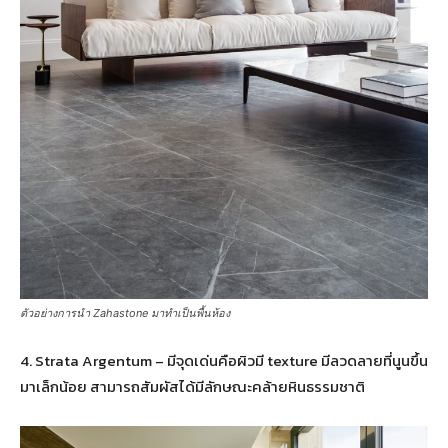
ตัวอย่างการนำ Zahastone มาทำเป็นพื้นห้อง
4. Strata Argentum – มีจุดเด่นคือผิวมี texture มีลวดลายที่นูนขึ้น
มาเล็กน้อย สามารถสัมผัสได้มีลักษณะคล้ายหินธรรมชาติ