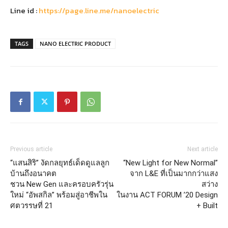
Line id :
https://page.line.me/nanoelectric
TAGS
NANO ELECTRIC PRODUCT
Previous article
Next article
“แสนสิริ” งัดกลยุทธ์เด็ดดูแลลูก
“New Light for New Normal”
บ้านถึงอนาคต
จาก L&E ที่เป็นมากกว่าแสง
ชวน New Gen และครอบครัวรุ่น
สว่าง
ใหม่ “อัพสกิล” พร้อมสู่อาชีพใน
ในงาน ACT FORUM ’20 Design
ศตวรรษที่ 21
+ Built