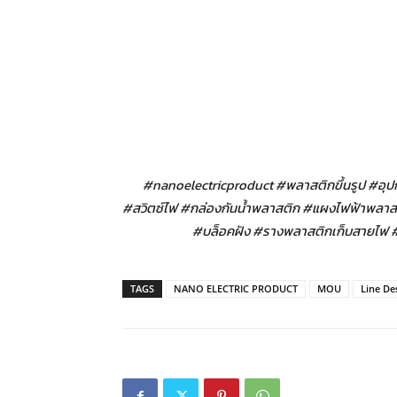
#nanoelectricproduct #พลาสติกขึ้นรูป #อุปก
#สวิตซ์ไฟ #กล่องกันน้ำพลาสติก #แผงไฟฟ้าพลา
#บล็อคฝัง #รางพลาสติกเก็บสายไฟ #ข้
TAGS
NANO ELECTRIC PRODUCT
MOU
Line De