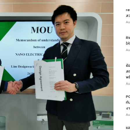
re
สว
Au
Ri
ให
Au
ย้
สถ
พร
Au
PO
กั
งา
Au
แอ