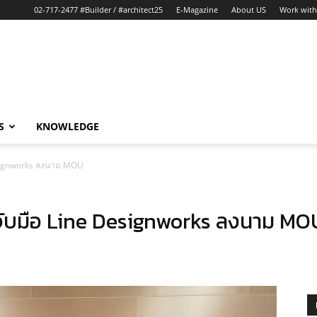
02-717-2477 #Builder / #architect25
E-Magazine
About US
Work with
S
KNOWLEDGE
esignworks ลงนาม MOU
จับมือ Line Designworks ลงนาม MO