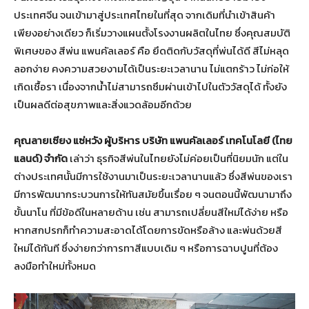
ประเทศจีน จนเข้ามาสู่ประเทศไทยในที่สุด จากเดิมที่นำเข้าสินค้า
เพียงอย่างเดียว ก็เริ่มวางแผนตั้งโรงงานผลิตในไทย ซึ่งคุณสมบัติ
พิเศษของ สีพ่น แพนคัลเลอร์ คือ ยึดติดกับวัสดุที่พ่นได้ดี สีไม่หลุด
ลอกง่าย คงความสวยงามได้เป็นระยะเวลานาน ไม่แตกร้าว ไม่ก่อให้
เกิดเชื้อรา เนื่องจากน้ำไม่สามารถซึมผ่านเข้าไปในตัววัสดุได้ ทั้งยัง
เป็นผลดีต่อสุขภาพและสิ่งแวดล้อมอีกด้วย
คุณลายเซียง แซ่หวัง ผู้บริหาร บริษัท แพนคัลเลอร์ เทคโนโลยี (ไทย
แลนด์) จำกัด
เล่าว่า ธุรกิจสีพ่นในไทยยังไม่ค่อยเป็นที่นิยมนัก แต่ใน
ต่างประเทศนั้นมีการใช้งานมาเป็นระยะเวลานานแล้ว ซึ่งสีพ่นของเรา
มีการพัฒนากระบวนการให้ทันสมัยขึ้นเรื่อย ๆ จนตอนนี้พัฒนามาถึง
ขั้นนาโน ที่มีข้อดีในหลายด้าน เช่น สามารถเปลี่ยนสีใหม่ได้ง่าย หรือ
หากสกปรกก็ทำความสะอาดได้โดยการขัดหรือล้าง และพ่นด้วยสี
ใหม่ได้ทันที ซึ่งง่ายกว่าการทาสีแบบเดิม ๆ หรือการฉาบปูนที่ต้อง
ลงมือทำใหม่ทั้งหมด