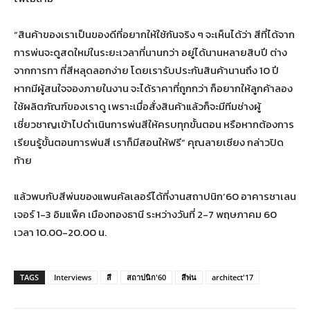
“สินค้าของเราเป็นของดีที่อยากให้ใช้กันจริง ๆ จะเห็นได้ว่า สีที่ได้จาก
การพ่นจะดูสดใหม่ในระยะเวลาที่นานกว่า อยู่ได้นานหลายสิบปี ต่าง
จากการทา ที่สีหลุดลอกง่าย โดยเรารับประกันสินค้านานถึง 10 ปี
หากมีผู้สนใจจองภายในงาน จะได้ราคาที่ถูกกว่า ก็อยากให้ลูกค้าลอง
ใช้ผลิตภัณฑ์ของเราดู เพราะเมื่อสั่งสินค้าแล้วก็จะมีทีมช่างผู้
เชี่ยวชาญเข้าไปดำเนินการพ่นสีให้ครบทุกขั้นตอน หรือหากต้องการ
เรียนรู้ขั้นตอนการพ่นสี เราก็มีสอนให้ฟรี” คุณลายเซียง กล่าวปิด
ท้าย
แล้วพบกับสีพ่นของแพนคัลเลอร์ได้ที่งานสถาปนิก’60 อาคารชาเลน
เจอร์ 1-3 อิมแพ็ค เมืองทองธานี ระหว่างวันที่ 2-7 พฤษภาคม 60
เวลา 10.00-20.00 น.
TAGS
Interviews
สี
สถาปนิก'60
สีพ่น
architect'17