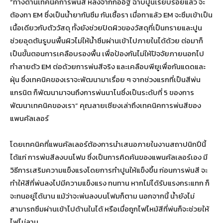
“ทางด้านเทคนิคการพ่นสี หลังจากก่ออิฐ ฉาบปูนเรียบร้อยแล้ว จะ
ต้องทา EM ซึ่งเป็นน้ำยากันซึม กันเชื้อรา เมื่อทาแล้ว EM จะซึมเข้าเป็น
เนื้อเดียวกับตัววัสดุ ทั้งยังช่วยปิดผิวของวัสดุที่เป็นทรายและปูน
ช่วยอุดตันรูบนพื้นผิวไม่ให้น้ำซึมผ่านเข้าไปภายในได้ด้วย ต่อมาก็
เป็นขั้นตอนการเคลือบรองพื้น เพื่อป้องกันไม่ให้ปัจจัยภายนอกไป
ทำลายตัว EM ต่อด้วยการพ่นสีจริง และเคลือบพียูเพื่อกันแดดและ
ฝุ่น ซึ่งเทคนิคของเราจะพัฒนามาเรื่อย ๆ จากช่วงแรกที่เป็นสีพ่น
แกรนิต ก็พัฒนามาจนถึงการพ่นนาโนซึ่งเป็นระดับที่ 5 ของการ
พัฒนาเทคนิคของเรา” คุณลายเซียงเล่าถึงเทคนิคการพ่นสีของ
แพนคัลเลอร์
โดยเทคนิคที่แพนคัลเลอร์ต้องการนำเสนอภายในงานสถาปนิกปีนี้
ได้แก่ การพ่นสีลงบนโฟม ซึ่งเป็นการคิดค้นของแพนคัลเลอร์เอง มี
วิธีการเสริมความแข็งแรงโดยการทำปูนให้แข็งขึ้น ก่อนการพ่นสี จะ
ทำให้สีที่พ่นลงไปมีความแข็งแรง ทนทาน หากไม่ได้รับแรงกระแทก ก็
จะทนอยู่ได้นาน แม้ว่าจะพ่นลงบนโฟมก็ตาม นอกจากนี้ น้ำยังไม่
สามารถซึมผ่านเข้าไปด้านในได้ หรือเมื่อถูกไฟไหม้สีที่พ่นก็จะช่วยให้
ไฟไม่ลาม