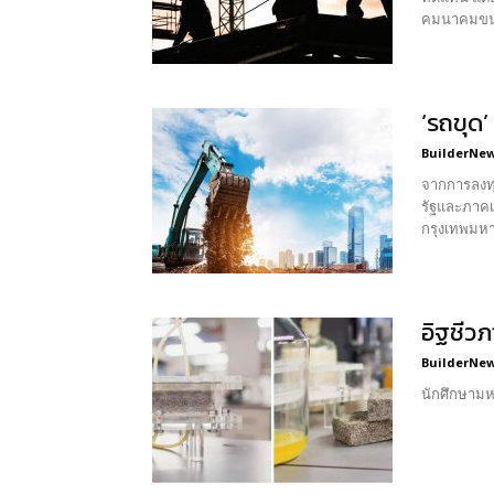
คมนาคมขนส่
‘รถขุด
BuilderNews
จากการลงทุ
รัฐและภาคเ
กรุงเทพมหา
อิฐชีว
BuilderNews
นักศึกษามห