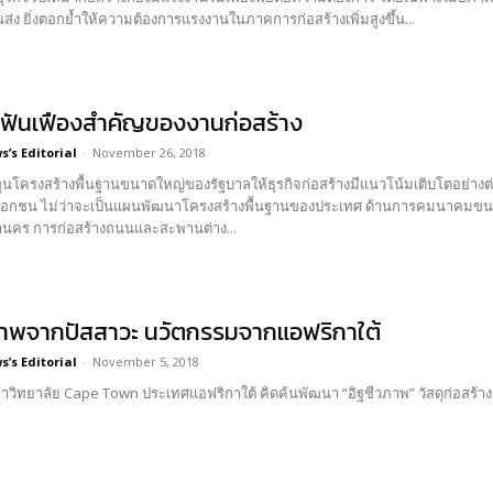
ง ยิ่งตอกย้ำให้ความต้องการแรงงานในภาคการก่อสร้างเพิ่มสูงขึ้น...
’ ฟันเฟืองสำคัญของงานก่อสร้าง
’s Editorial
-
November 26, 2018
นโครงสร้างพื้นฐานขนาดใหญ่ของรัฐบาลให้ธุรกิจก่อสร้างมีแนวโน้มเติบโตอย่างต
อกชน ไม่ว่าจะเป็นแผนพัฒนาโครงสร้างพื้นฐานของประเทศ ด้านการคมนาคมขนส่งที่
นคร การก่อสร้างถนนและสะพานต่าง...
ภาพจากปัสสาวะ นวัตกรรมจากแอฟริกาใต้
’s Editorial
-
November 5, 2018
าวิทยาลัย Cape Town ประเทศแอฟริกาใต้ คิดค้นพัฒนา “อิฐชีวภาพ” วัสดุก่อสร้า