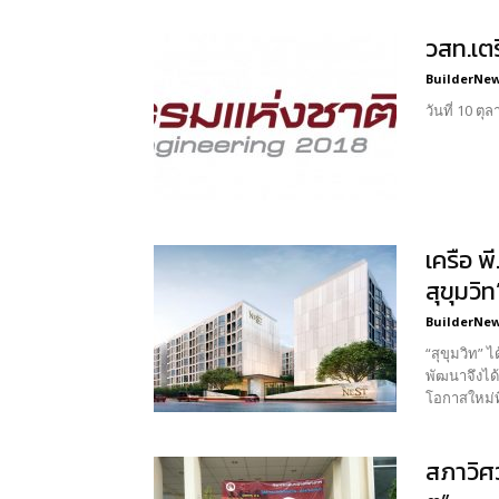
วสท.เต
BuilderNews
วันที่ 10 ตุ
เครือ พ
สุขุมวิ
BuilderNews
“สุขุมวิท” 
พัฒนาจึงได
โอกาสใหม่ที
สภาวิศ