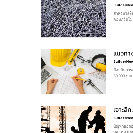
BuilderNews
สำหรับวิธี
คอนกรีตโม่
แนวทาง
BuilderNews
ปัจจุบันการ
80,000 ราย
เจาะลึ
BuilderNews
ปัญหายอดฮิต
ทดแทน แต่ธ