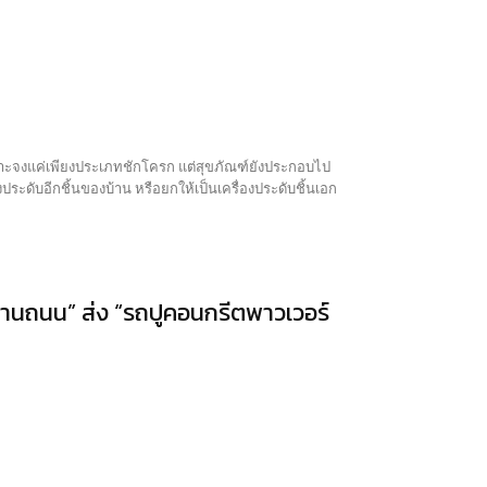
เจาะจงแค่เพียงประเภทชักโครก แต่สุขภัณฑ์ยังประกอบไป
งานถนน” ส่ง “รถปูคอนกรีตพาวเวอร์