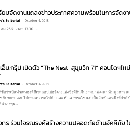
รียมจัดงานแถลงข่าวประกาศความพร้อมในการจัดงาน
’s Editorial
-
October 4, 2018
ลาคม 2561 เวลา 13.30 –...
ี.เอ็ม.กรุ๊ป เปิดตัว “The Nest สุขุมวิท 71” คอนโดฯ
ท”
’s Editorial
-
October 3, 2018
ได้ชื่อว่าเป็นทำเลทองที่ดีเวลลอปเปอร์ต่างแย่งชิงที่ดินผืนงามมาพัฒนาเพิ่มมูลค่าจน
้ขยับขยายออกไปตามแนวรถไฟฟ้า และ ทำเล “พระโขนง” เป็นอีกทำเลหนึ่งที่กำลัง
่น่าลงทุน...
วกร ร่วมใจรณรงค์สร้างความปลอดภัยด้านอัคคีภัย ใน