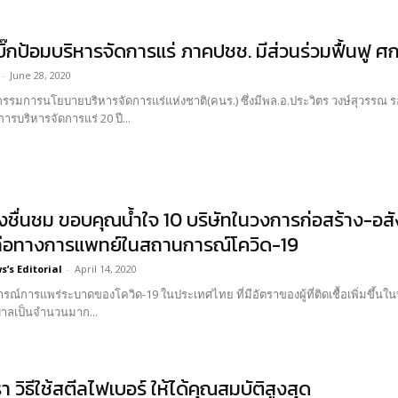
ิ๊กป้อมบริหารจัดการแร่ ภาคปชช. มีส่วนร่วมฟื้นฟู ศก
-
June 28, 2020
รรมการนโยบายบริหารจัดการแร่แห่งชาติ(คนร.) ซึ่งมีพล.อ.ประวิตร วงษ์สุวรรณ ร
ารบริหารจัดการแร่ 20 ปี...
งชื่นชม ขอบคุณน้ำใจ 10 บริษัทในวงการก่อสร้าง-อสั
ลือทางการแพทย์ในสถานการณ์โควิด-19
’s Editorial
-
April 14, 2020
์การแพร่ระบาดของโควิด-19 ในประเทศไทย ที่มีอัตราของผู้ที่ติดเชื้อเพิ่มขึ้นในทุ
าลเป็นจำนวนมาก...
า วิธีใช้สตีลไฟเบอร์ ให้ได้คุณสมบัติสูงสุด