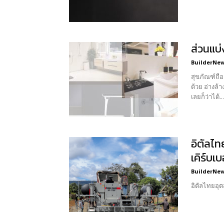
ส่วนแบ
BuilderNews
สุขภัณฑ์ถื
ด้วย อ่างล้างหน้า อ่างล้างมือ 
เลยก็ว่าได้...
อิตัลไ
เคิร์บเ
BuilderNews
อิตัลไทยอุต