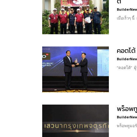
ต”
BuilderNews
เมื่อเร็วๆ 
คอตโต้
BuilderNews
“คอตโต้” ผู
พร็อพท
BuilderNews
พร็อพทูมอร์