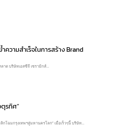
ย้ำความสำเร็จในการสร้าง Brand
ลาด บริษัทเอสซีจี เซรามิกส์...
ตุรทิศ”
ิกโฉมกรุงเทพฯสู่มหานครโลก” เมื่อเร็วๆนี้ บริษัท...