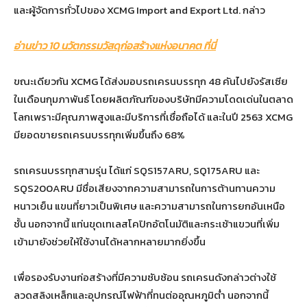
และผู้จัดการทั่วไปของ XCMG Import and Export Ltd. กล่าว
อ่านข่าว 10 นวัตกรรมวัสดุก่อสร้างแห่งอนาคต ที่นี่
ขณะเดียวกัน XCMG ได้ส่งมอบรถเครนบรรทุก 48 คันไปยังรัสเซีย
ในเดือนกุมภาพันธ์ โดยผลิตภัณฑ์ของบริษัทมีความโดดเด่นในตลาด
โลกเพราะมีคุณภาพสูงและมีบริการที่เชื่อถือได้ และในปี 2563 XCMG
มียอดขายรถเครนบรรทุกเพิ่มขึ้นถึง 68%
รถเครนบรรทุกสามรุ่น ได้แก่ SQS157ARU, SQ175ARU และ
SQS200ARU มีชื่อเสียงจากความสามารถในการต้านทานความ
หนาวเย็น แขนที่ยาวเป็นพิเศษ และความสามารถในการยกอันเหนือ
ชั้น นอกจากนี้ แท่นขุดเทเลสโคปิกอัตโนมัติและกระเช้าแขวนที่เพิ่ม
เข้ามายังช่วยให้ใช้งานได้หลากหลายมากยิ่งขึ้น
เพื่อรองรับงานก่อสร้างที่มีความซับซ้อน รถเครนดังกล่าวต่างใช้
ลวดสลิงเหล็กและอุปกรณ์ไฟฟ้าที่ทนต่ออุณหภูมิต่ำ นอกจากนี้