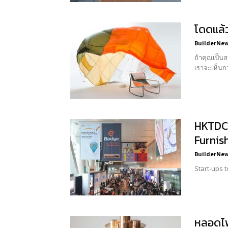
โดดแล้ว
BuilderNews
ถ้าคุณเป็นสาวก Freitag มีคว
HKTDC 
Furnish
BuilderNews
หลอดไฟ