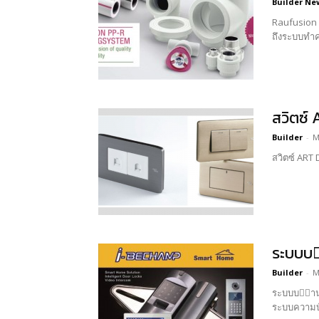
Builder Ne
Raufusion ท่อพีพี-อาร PP-R (Polypropylene Random Copolymer) เป็นวัสดุที่มีคุณสมบัติที่เหมาะสมกับระบบประปาทั้งน้ำร้อนและน้ำเย็น
ถึงระบบทำค
สวิตซ์
Builder
-
M
ระบบบ
Builder
-
M
ระบบบ้านอัจฉริยะ ช่วยให้คุณสามารถควบคุมอุปกรณ์ต่าง ๆ ภายในบ้านได
ระบบความบัน