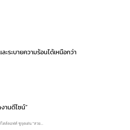
.
ละระบายความร้อนได้เหนือกว่า
กงานดีไซน์”
ไตล์ลอฟท์ ชูจุดเด่น “สวย...