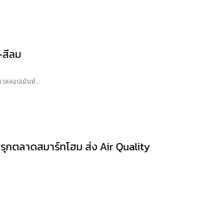
-สีลม
วลลอปเม้นท์...
 รุกตลาดสมาร์ทโฮม ส่ง Air Quality