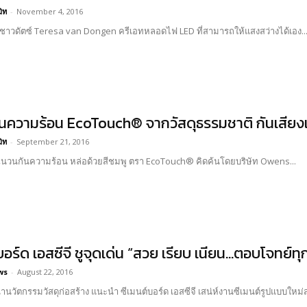
มิท
-
November 4, 2016
าวดัตซ์ Teresa van Dongen ครีเอทหลอดไฟ LED ที่สามารถให้แสงสว่างได้เอง..
นความร้อน EcoTouch® จากวัสดุธรรมชาติ กันเสียงแ
มิท
-
September 21, 2016
นวนกันความร้อน หล่อด้วยสีชมพู ตรา EcoTouch® คิดค้นโดยบริษัท Owens...
บอร์ด เอสซีจี ชูจุดเด่น “สวย เรียบ เนียน…ตอบโจทย์ทุ
ws
-
August 22, 2016
ู้นำนวัตกรรมวัสดุก่อสร้าง แนะนำ ซีเมนต์บอร์ด เอสซีจี เสน่ห์งานซีเมนต์รูปแบบใหม่ส