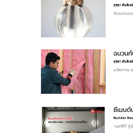
สุชยา ตันติเต
นักออกแบบช
ฉนวนกั
สุชยา ตันติเต
นวัตกรรม ฉ
ซีเมนต์
Builder Ne
“เอสซีจี” ผ