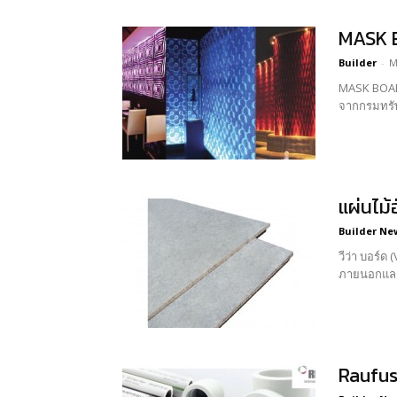
MASK B
Builder
-
M
MASK BOARD แผ่นตกแต่งผนัง 3 มิติ เคลือบกำมะหยี่ นวัตกรรมใหม่ในการตกแต่งผนังและฝ้าอาคารรายแรกและร
จากกรมทรัพย
แผ่นไม้
Builder Ne
วีว่า บอร์ด (Viva Board) วีว่า บอร์ด แผ่นไม้อัดซีเมนต์ที่สามารถใช้
ภายนอกและ
Raufus