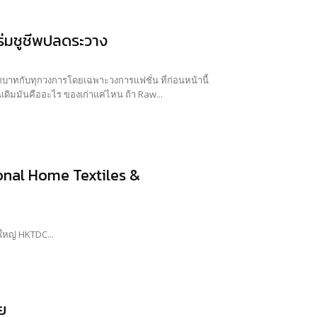
กร่มชูชีพปลดระวาง
เราจะเห็นการนำของรีไซเคิลสารพัดสิ่งมาออกแบบใหม่ ปรับโฉมเสียเราจำแทบไม่ได้ว่าของชิ้นเดิมมันคืออะไร ของเก่าแค่ไหน ถ้า Raw...
nal Home Textiles &
งานแฟร์สุดยิ่งใหญ่ HKTDC...
ย