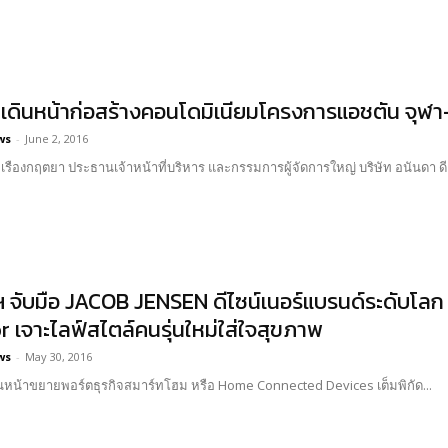
 เดินหน้าก่อสร้างคอนโดมิเนียมโครงการแอชตัน จุฬา
ws
-
June 2, 2016
รืองกฤตยา ประธานเจ้าหน้าที่บริหาร และกรรมการผู้จัดการใหญ่ บริษัท อนันดา ดีเ
ีฯ จับมือ JACOB JENSEN ดีไซน์เนอร์แบรนด์ระดับโลก
 เจาะไลฟ์สไตล์คนรุ่นใหม่ใส่ใจสุขภาพ
ws
-
May 30, 2016
ดินหน้าขยายพอร์ตธุรกิจสมาร์ทโฮม หรือ Home Connected Devices เต็มพิกัด...