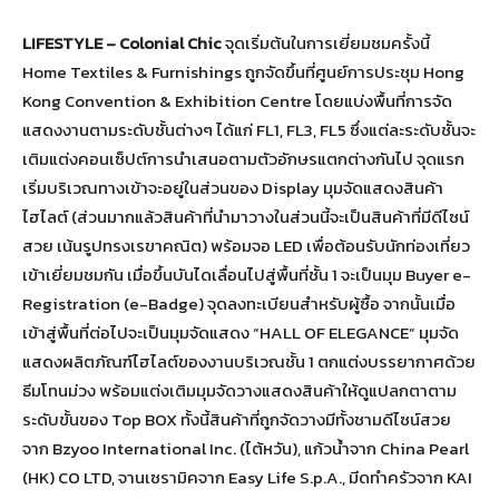
LIFESTYLE
–
C
olonial
C
hic
จุดเริ่มต้นในการเยี่ยมชมครั้งนี้
Home Textiles & Furnishings ถูกจัดขึ้นที่ศูนย์การประชุม Hong
Kong Convention & Exhibition Centre โดยแบ่งพื้นที่การจัด
แสดงงานตามระดับชั้นต่างๆ ได้แก่ FL1, FL3, FL5 ซึ่งแต่ละระดับชั้นจะ
เติมแต่งคอนเซ็ปต์การนำเสนอตามตัวอักษรแตกต่างกันไป จุดแรก
เริ่มบริเวณทางเข้าจะอยู่ในส่วนของ Display มุมจัดแสดงสินค้า
ไฮไลต์ (ส่วนมากแล้วสินค้าที่นำมาวางในส่วนนี้จะเป็นสินค้าที่มีดีไซน์
สวย เน้นรูปทรงเรขาคณิต) พร้อมจอ LED เพื่อต้อนรับนักท่องเที่ยว
เข้าเยี่ยมชมกัน เมื่อขึ้นบันไดเลื่อนไปสู่พื้นที่ชั้น 1 จะเป็นมุม Buyer e-
Registration (e-Badge) จุดลงทะเบียนสำหรับผู้ซื้อ จากนั้นเมื่อ
เข้าสู่พื้นที่ต่อไปจะเป็นมุมจัดแสดง “HALL OF ELEGANCE” มุมจัด
แสดงผลิตภัณฑ์ไฮไลต์ของงานบริเวณชั้น 1 ตกแต่งบรรยากาศด้วย
ธีมโทนม่วง พร้อมแต่งเติมมุมจัดวางแสดงสินค้าให้ดูแปลกตาตาม
ระดับขั้นของ Top BOX ทั้งนี้สินค้าที่ถูกจัดวางมีทั้งชามดีไซน์สวย
จาก Bzyoo International Inc. (ไต้หวัน), แก้วน้ำจาก China Pearl
(HK) CO LTD, จานเซรามิคจาก Easy Life S.p.A., มีดทำครัวจาก KAI