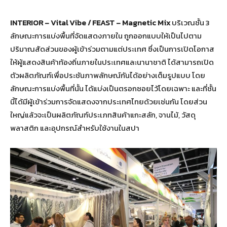
INTERIOR
–
V
ital Vibe /
FEAST
–
M
agnetic Mix
บริเวณชั้น 3
ลักษณะการแบ่งพื้นที่จัดแสดงภายใน ถูกออกแบบให้เป็นไปตาม
ปริมาณสัดส่วนของผู้เข้าร่วมตามแต่ประเทศ ซึ่งเป็นการเปิดโอกาส
ให้ผู้แสดงสินค้าท้องถิ่นภายในประเทศและนานาชาติ ได้สามารถเปิด
ตัวผลิตภัณฑ์เพื่อประชันภาพลักษณ์กันได้อย่างเต็มรูปแบบ โดย
ลักษณะการแบ่งพื้นที่นั้น ได้แบ่งเป็นตรอกซอยไว้โดยเฉพาะ และที่ชั้น
นี้ได้มีผู้เข้าร่วมการจัดแสดงจากประเทศไทยด้วยเช่นกัน โดยส่วน
ใหญ่แล้วจะเป็นผลิตภัณฑ์ประเภทสินค้าแกะสลัก, จานไม้, วัสดุ
พลาสติก และอุปกรณ์สำหรับใช้งานในสปา