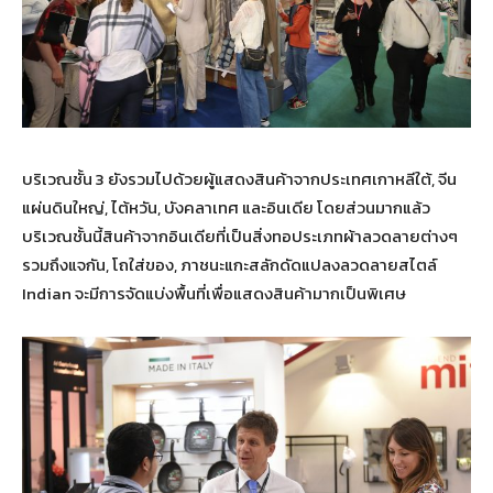
บริเวณชั้น 3 ยังรวมไปด้วยผู้แสดงสินค้าจากประเทศเกาหลีใต้, จีน
แผ่นดินใหญ่, ไต้หวัน, บังคลาเทศ และอินเดีย โดยส่วนมากแล้ว
บริเวณชั้นนี้สินค้าจากอินเดียที่เป็นสิ่งทอประเภทผ้าลวดลายต่างๆ
รวมถึงแจกัน, โถใส่ของ, ภาชนะแกะสลักดัดแปลงลวดลายสไตล์
Indian จะมีการจัดแบ่งพื้นที่เพื่อแสดงสินค้ามากเป็นพิเศษ