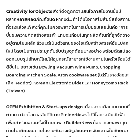
Creativity
for Objects
สิ่งที่ดึงดูดความสนใจภายในงานนั้นมี
หลากหลายผลิตภัณฑ์ชนิด หากแต่… ถ้าได้มีโอกาสไปสัมผัสถึงสถาน
ที่จริงแล้วละก็ สิ่งที่คุณไม่ควรพลาดในการเยี่ยมชมเลยนั่นคือ “การ
ชื่นชมความคิดสร้างสรรค์” แทบจะเกือบในทุกผลิตภัณฑ์ที่ถูกจัดวาง
อยู่ตามโซนหลัก ล้วนแต่เป็นตัวแทนของไอเดียสร้างสรรค์อันแปลก
ใหม่ โดยเป็นการประยุกต์ปรับปรุงจุดด้อยบางอย่าง พร้อมดัดแปลง
ออกแบบรูปลักษณ์ใหม่ให้อุปกรณ์สามารถใช้งานภายในครัวเรือนได้
ดีขึ้นไป อย่างเช่น Bowling Vacuum Wine Pump, Chopping
Boarding Kitchen Scale, Aron cookware set (ได้รับรางวัลชนะ
เลิศ Reddot), Korean Electronic Bidet และ Honeycomb Rack
(Taiwan)
OPEN Exhibition & Start-ups design
เมื่อปลายเดือนเมษายนที่
ผ่านมา ด้วยโอกาสอันดีที่ทาง BuilderNews ได้มีโอกาสบินลัดฟ้า
เพื่อเข้าร่วมงานครั้งนี้โดยเฉพาะ BuilderNews ก็อยากจะขอพาทุก
ท่านไปเยี่ยมชมภายในงานกันว่าจะมีรูปแบบการจัดแสดงในลักษณะ