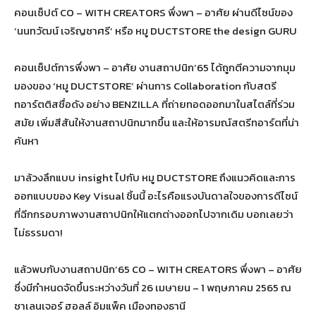
คอนเซ็ปต์ CO – WITH CREATORS พึ่งพา – อาศัย ผ่านดีไซน์ของ
‘นนทวัฒน์ เจริญชาศรี’ หรือ หมู DUCTSTORE the design GURU
คอนเซ็ปต์การพึ่งพา – อาศัย งานสถาปนิก’65 ได้ถูกตีความจากมุม
มองของ ‘หมู DUCTSTORE’ ผ่านการ Collaboration กับสตรี
ทอาร์ตติสชื่อดัง อย่าง BENZILLA ที่ถ่ายทอดออกมาในสไตล์ที่ร่วม
สมัย เพิ่มสีสันให้งานสถาปนิกมากขึ้น และให้อารมณ์สตรีทอาร์ตที่น่า
ค้นหา
มาล้วงลึกแบบ insight ไปกับ หมู DUCTSTORE ถึงแนวคิดและการ
ออกแบบของ Key Visual ชิ้นนี้ อะไรคือแรงบันดาลใจของการดีไซน์
ที่ฉีกกรอบภาพงานสถาปนิกให้แตกต่างออกไปจากเดิม บอกเลยว่า
ไม่ธรรมดา!
แล้วพบกับงานสถาปนิก’65 CO – WITH CREATORS พึ่งพา – อาศัย
ซึ่งมีกำหนดจัดขึ้นระหว่างวันที่ 26 เมษายน – 1 พฤษภาคม 2565 ณ
ชาเลนเจอร์ ฮอลล์ อิมแพ็ค เมืองทองธานี