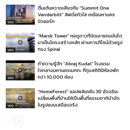
ตื่นเต้นหวาดเสียวกับ “Summit One
Vanderbilt” ลิฟต์แก้วใส เหนือมหานคร
นิวยอร์ก
VDO
“Marsk Tower” หอดูดาวที่บิดเอาแกนบันได
มาเป็นโครงสร้างหลัก ผ่านการดีไซน์ด้วยรูป
ทรง Spiral
VDO
ทำความรู้จัก “Abraj Kudai” โรงแรม
ใจกลางมหานครเมกกะ ที่ทุบสถิติมีห้องพัก
กว่า 10,000 ห้อง
VDO
“HomeForest” แอปพลิเคชัน 3D อัจฉริยะ
เปลี่ยนพื้นที่บ้านให้เป็นพื้นที่ธรรมชาติบำบัด
ในรูปแบบเสมือนจริง
VDO